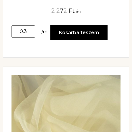
2 272
Ft
/m
/m
Kosárba teszem