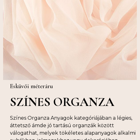
Esküvői méteráru
SZÍNES ORGANZA
Színes Organza Anyagok kategóriájában a légies,
áttetsző ámde jó tartású organzák között
válogathat, melyek tökéletes alapanyagok alkalmi