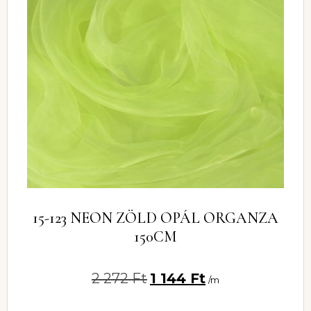
15-123 NEON ZÖLD OPÁL ORGANZA
150CM
2 272
Ft
1 144
Ft
/m