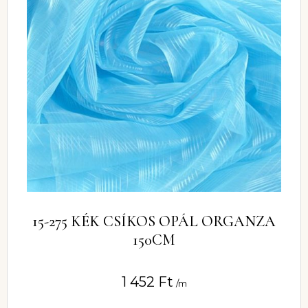
15-275 KÉK CSÍKOS OPÁL ORGANZA
150CM
1 452
Ft
/m