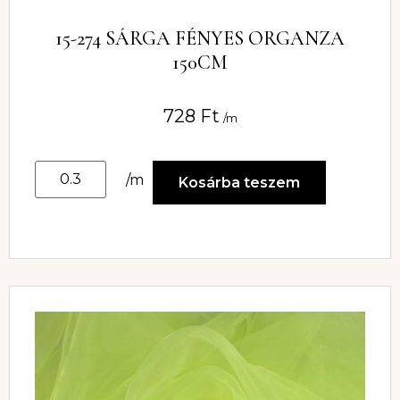
15-274 SÁRGA FÉNYES ORGANZA
150CM
728
Ft
/m
/m
Kosárba teszem