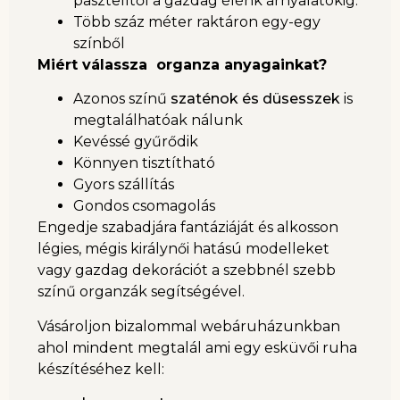
pasztelltől a gazdag élénk árnyalatokig.
Több száz méter raktáron egy-egy
színből
Miért válassza organza anyagainkat?
Azonos színű
szaténok és düsesszek
is
megtalálhatóak nálunk
Kevéssé gyűrődik
Könnyen tisztítható
Gyors szállítás
Gondos csomagolás
Engedje szabadjára fantáziáját és alkosson
légies, mégis királynői hatású modelleket
vagy gazdag dekorációt a szebbnél szebb
színű organzák segítségével.
Vásároljon bizalommal webáruházunkban
ahol mindent megtalál ami egy esküvői ruha
készítéséhez kell: