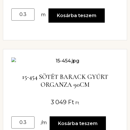
m
Kosárba teszem
15-454 SÖTÉT BARACK GYŰRT
ORGANZA 90CM
3 049
Ft
Ft
/m
Kosárba teszem