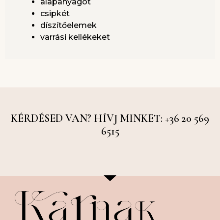
alapanyagot
csipkét
díszítőelemek
varrási kellékeket
KÉRDÉSED VAN? HÍVJ MINKET: +36 20 569
6515