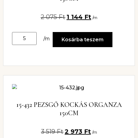
2 075
Ft
1 144
Ft
/m
/m
Kosárba teszem
15-432 PEZSGŐ KOCKÁS ORGANZA
150CM
3 519
Ft
2 973
Ft
/m