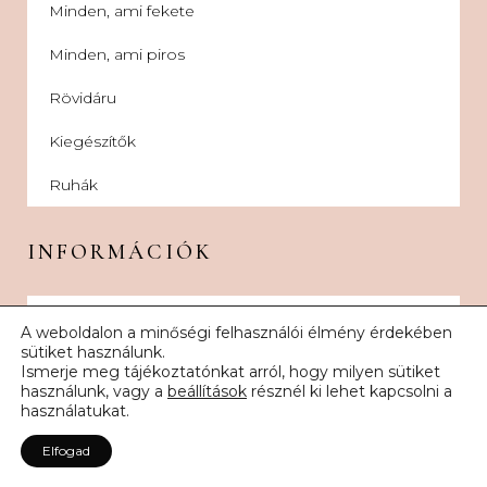
Minden, ami fekete
Minden, ami piros
Rövidáru
Kiegészítők
Ruhák
INFORMÁCIÓK
Rólunk
A weboldalon a minőségi felhasználói élmény érdekében
sütiket használunk.
Kapcsolat
Ismerje meg tájékoztatónkat arról, hogy milyen sütiket
használunk, vagy a
beállítások
résznél ki lehet kapcsolni a
GYIK
használatukat.
Vásárlási tudnivalók
Elfogad