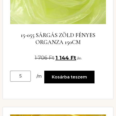
15-055 SÁRGÁS ZÖLD FÉNYES
ORGANZA 150CM
1 706
Ft
1 144
Ft
/m
/m
Kosárba teszem