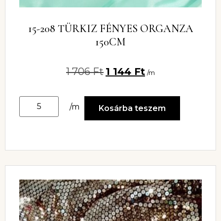
15-208 TÜRKIZ FÉNYES ORGANZA
150CM
1 706
Ft
1 144
Ft
/m
/m
Kosárba teszem