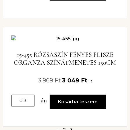
15-455 RÓZSASZÍN FÉNYES PLISZÉ
ORGANZA SZÍNÁTMENETES 150CM
3 969
Ft
3 049
Ft
Ft
/m
Kosárba teszem
1
2
3