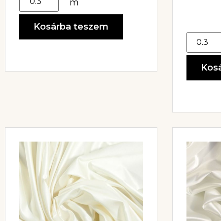
m
Kosárba teszem
Kos