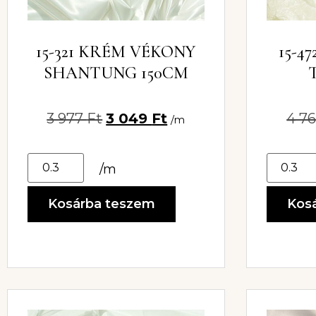
15-321 KRÉM VÉKONY
15-4
SHANTUNG 150CM
3 977
Ft
3 049
Ft
4 7
/m
/m
Kosárba teszem
Kos