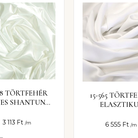
218 TÖRTFEHÉR
15-565 TÖRTF
YES SHANTUNG
ELASZTIK
150CM
LÁGYSZATÉN 
3 113
Ft
/m
6 555
Ft
/m