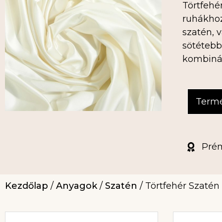
Törtfehé
ruhákhoz
szatén, 
sötétebb
kombinál
Term
Pré
Kezdőlap
/
Anyagok
/
Szatén
/ Törtfehér Szatén