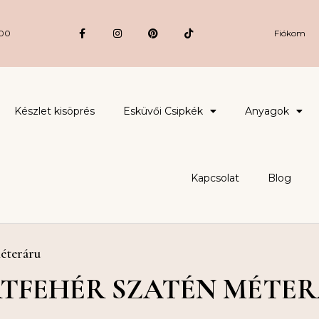
:00
Fiókom
Készlet kisöprés
Esküvői Csipkék
Anyagok
Kapcsolat
Blog
éteráru
TFEHÉR SZATÉN MÉTE