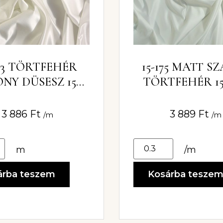
323 TÖRTFEHÉR
15-175 MATT S
NY DÜSESZ 150
TÖRTFEHÉR 1
CM
3 886
Ft
3 889
Ft
/m
/m
m
/m
árba teszem
Kosárba tesze