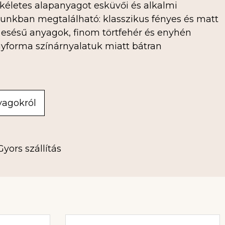
kéletes alapanyagot esküvői és alkalmi
tunkban megtalálható: klasszikus fényes és matt
y esésű anyagok, finom törtfehér és enyhén
gyforma színárnyalatuk miatt bátran
yagokról
Gyors szállítás