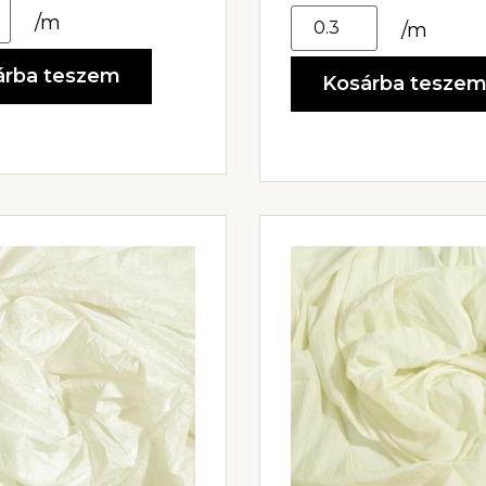
/m
/m
árba teszem
Kosárba tesze