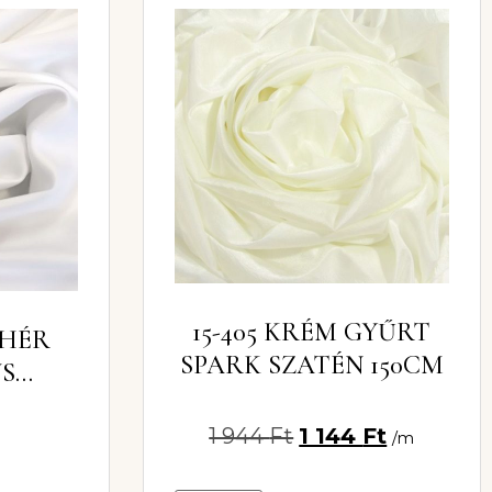
15-405 KRÉM GYŰRT
EHÉR
SPARK SZATÉN 150CM
US
150CM
1 944
Ft
1 144
Ft
/m