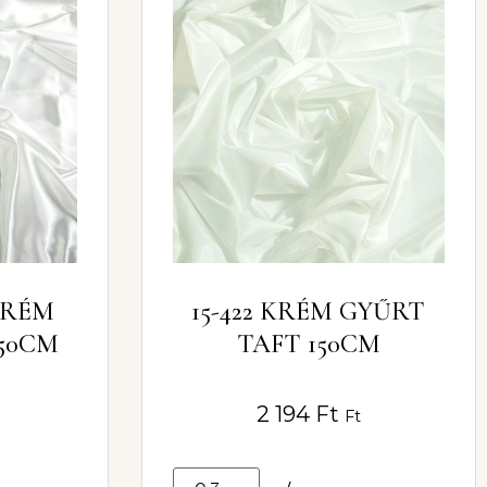
 KRÉM
15-422 KRÉM GYŰRT
50CM
TAFT 150CM
2 194
Ft
Ft