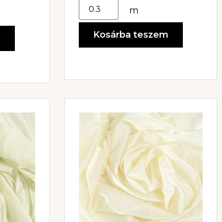
m
Kosárba teszem
m