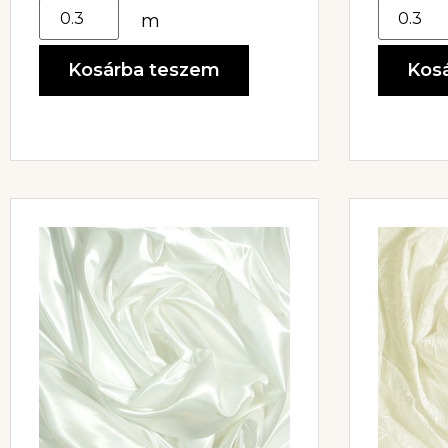
m
Kosárba teszem
Kos