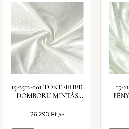
15-2512-001 TÖRTFEHÉR
15-
DOMBORÚ MINTÁS
FÉN
JACQUARD ANYAG
26 290
Ft
/m