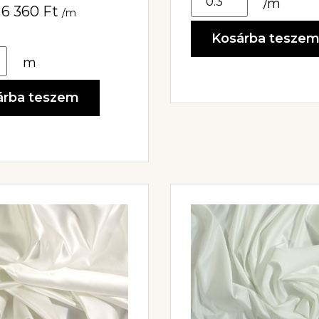
/m
6 360
Ft
/m
Kosárba tesze
m
árba teszem