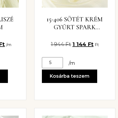
LISZÉ
15-406 SÖTÉT KRÉM
M
GYŰRT SPARK
SZATÉN 150CM
Ft
1 944
Ft
1 144
Ft
/m
Ft
/m
m
Kosárba teszem