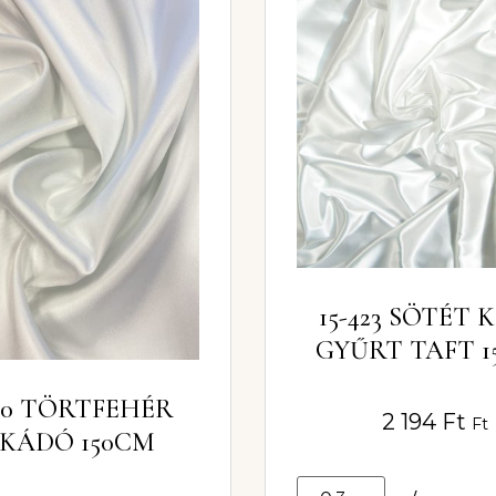
15-423 SÖTÉT
GYŰRT TAFT 1
380 TÖRTFEHÉR
2 194
Ft
Ft
KÁDÓ 150CM