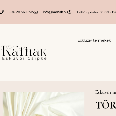
+36 20 569 6515
info@karnak.hu
Hétfő - péntek: 10:00 - 15
Exkluzív termékek
Esküvői m
TÖR