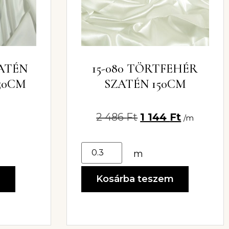
ZATÉN
15-080 TÖRTFEHÉR
50CM
SZATÉN 150CM
2 486
Ft
1 144
Ft
/m
m
m
Kosárba teszem