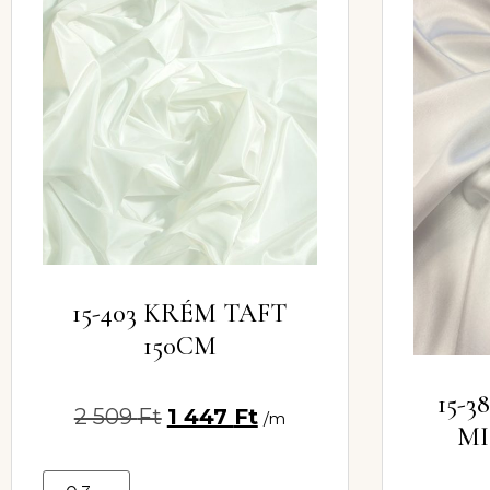
15-403 KRÉM TAFT
150CM
15-
2 509
Ft
1 447
Ft
/m
MI