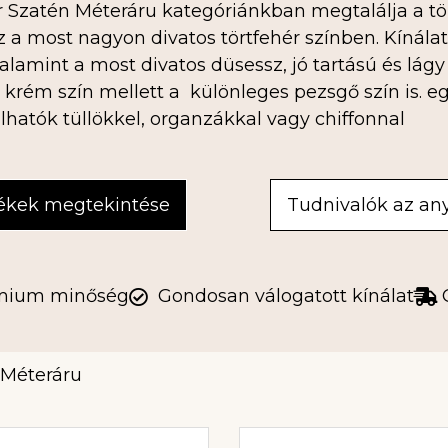
r Szatén Méteráru kategóriánkban megtalálja a tö
 a most nagyon divatos törtfehér színben. Kínála
valamint a most divatos düsessz, jó tartású és lág
 krém szín mellett a különleges pezsgő szín is. e
hatók tüllökkel, organzákkal vagy chiffonnal
ékek megtekintése
Tudnivalók az an
mium minőség
Gondosan válogatott kínálat
 Méteráru