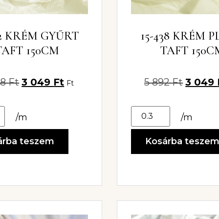
72 KRÉM GYŰRT
15-438 KRÉM P
TAFT 150CM
TAFT 150C
68
Ft
3 049
Ft
5 892
Ft
3 049
Ft
/m
/m
árba teszem
Kosárba tesze