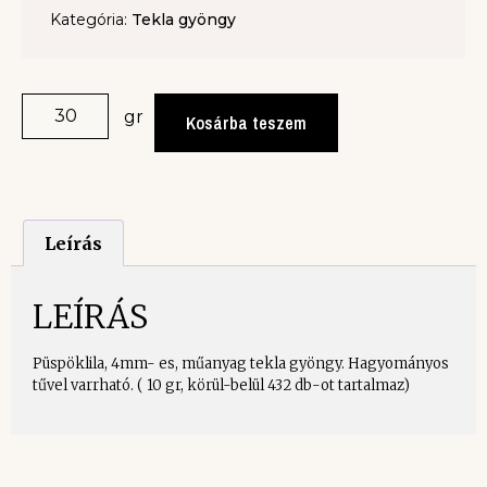
Kategória:
Tekla gyöngy
gr
Kosárba teszem
Leírás
LEÍRÁS
Püspöklila, 4mm- es, műanyag tekla gyöngy. Hagyományos
tűvel varrható. ( 10 gr, körül-belül 432 db-ot tartalmaz)