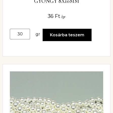
GYÖNGY 8X10MM
36
Ft
/gr
gr
Kosárba teszem