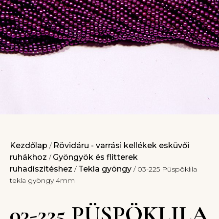
Kezdőlap
Rövidáru - varrási kellékek esküvői
/
ruhákhoz
Gyöngyök és flitterek
/
ruhadíszítéshez
Tekla gyöngy
/
/ 03-225 Püspöklila
tekla gyöngy 4mm
03-225 PÜSPÖKLILA