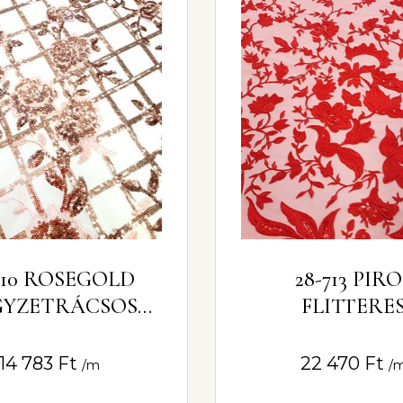
710 ROSEGOLD
28-713 PIRO
GYZETRÁCSOS
FLITTERE
ZSÁS CSIPKE
CSIPKEANYAG
YAG – METÁL
ALAPON
14 783
Ft
22 470
Ft
/m
/
LITTEREKKEL