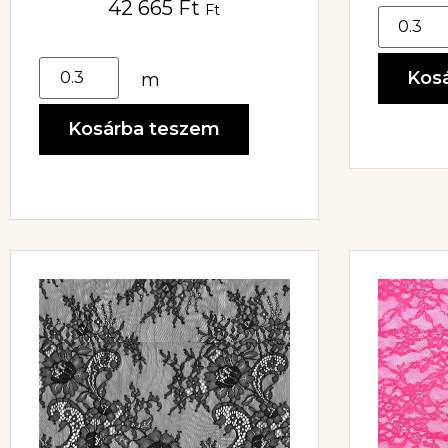
42 665
Ft
Ft
Kos
m
Kosárba teszem