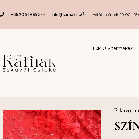
+36 20 569 6515
info@karnak.hu
Hétfő - péntek: 10:00 - 15
Exkluzív termékek
Esküvői m
SZÍ