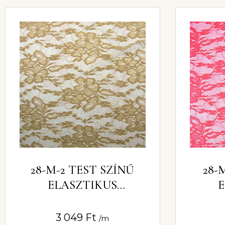
28-M-2 TEST SZÍNŰ
28-
ELASZTIKUS
E
CSIPKEANYAG 150CM
CSIP
3 049
Ft
/m