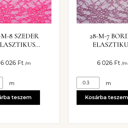
-M-8 SZEDER
28-M-7 BOR
LASZTIKUS
ELASZTIK
KEANYAG 130CM
CSIPKEANYAG 
6 026
Ft
6 026
Ft
/m
/m
m
m
árba teszem
Kosárba tesze