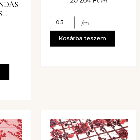
20 264
Ft
/m
INDÁS
S
AG
/m
m
Kosárba teszem
m