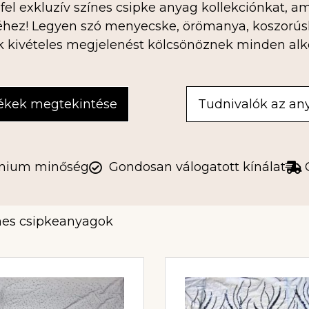
fel exkluzív színes csipke anyag kollekciónkat, am
éhez! Legyen szó menyecske, örömanya, koszorúslá
k kivételes megjelenést kölcsönöznek minden alk
ékek megtekintése
Tudnivalók az an
mium minőség
Gondosan válogatott kínálat
nes csipkeanyagok