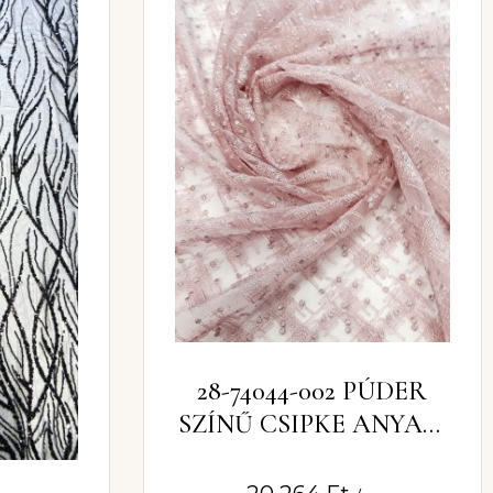
28-74044-002 PÚDER
SZÍNŰ CSIPKE ANYAG,
TÜLL ALAPÚ