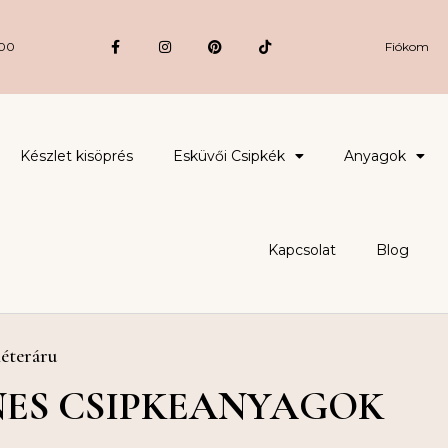
:00
Fiókom
Készlet kisöprés
Esküvői Csipkék
Anyagok
Kapcsolat
Blog
éteráru
NES CSIPKEANYAGOK