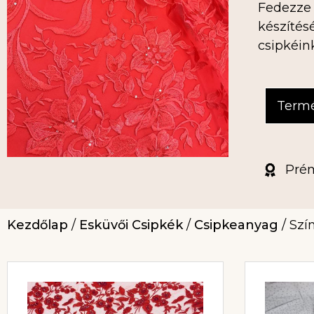
Fedezze 
készítés
csipkéin
Term
Pré
Kezdőlap
/
Esküvői Csipkék
/
Csipkeanyag
/ Szí