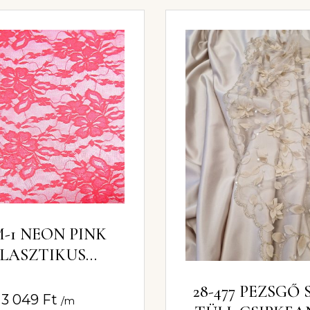
M-1 NEON PINK
LASZTIKUS
KEANYAG 150CM
28-477 PEZSGŐ 
3 049
Ft
/m