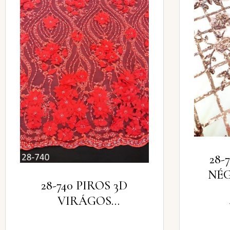
28-
NÉ
28-740 PIROS 3D
RÓ
VIRÁGOS
AN
CSIPKEANYAG
F