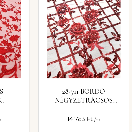
S
28-711 BORDÓ
S
NÉGYZETRÁCSOS
 TÜLL
RÓZSÁS
CSIPKEANYAG
14 783
Ft
m
/m