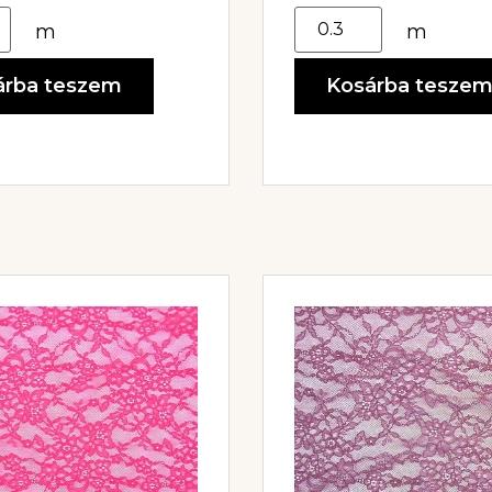
m
m
árba teszem
Kosárba tesze