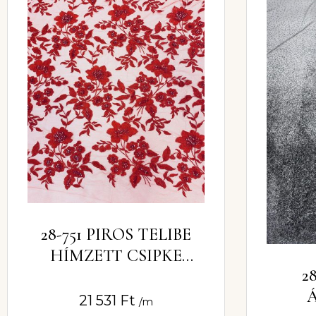
28-751 PIROS TELIBE
HÍMZETT CSIPKE
2
ANYAG –
FLITTEREKKEL
21 531
Ft
/m