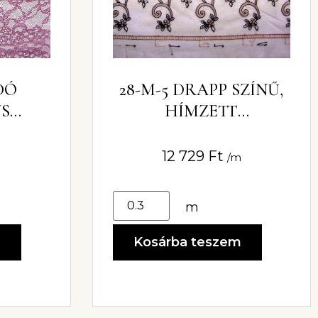
DÓ
28-M-5 DRAPP SZÍNŰ,
US
HÍMZETT
130CM
CSIPKEANYAG 150CM
12 729
Ft
/m
m
m
Kosárba teszem