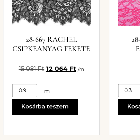
28-667 RACHEL
28
CSIPKEANYAG FEKETE
E
CSIP
15 081
Ft
12 064
Ft
/m
m
Kosárba teszem
Kos