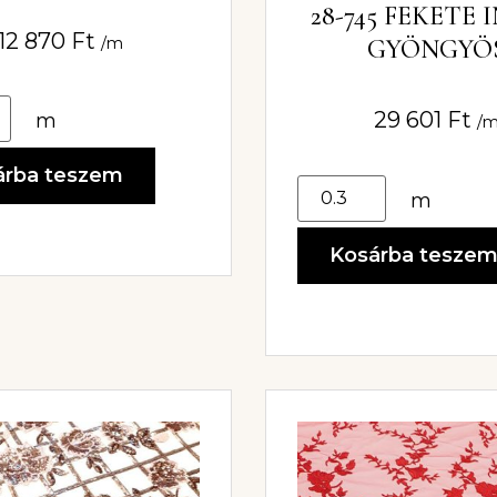
ITTERES TÜLL
28-745 FEKETE 
12 870
Ft
GYÖNGYÖ
/m
CSIPKEANY
29 601
Ft
m
/
árba teszem
m
Kosárba tesze