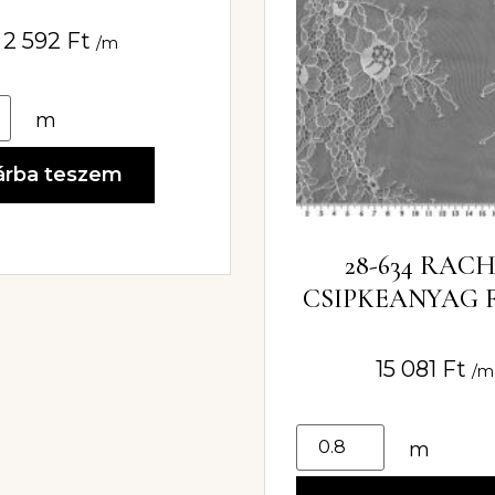
ZÉLES FEHÉR
EL (FRANCIA)
2 592
Ft
/m
CSIPKE
m
árba teszem
28-634 RAC
CSIPKEANYAG 
15 081
Ft
/m
m