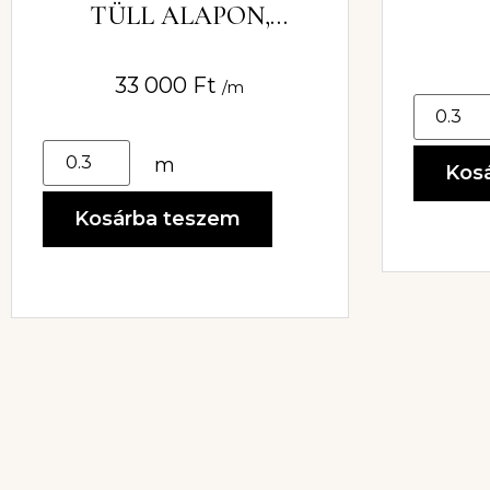
S
TÜLL ALAPON,
RACH
HÍMZETT,GYÖNGYÖK
KEL ( CSIPKE)
33 000
Ft
/m
m
Kos
Kosárba teszem