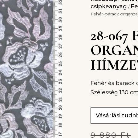
csipkeanyag
Fe
/
Fehér-barack organza
28-067
ORGA
HÍMZE
Fehér és barack 
Szélesség 130 c
Vásárlási tudn
9 880
Ft