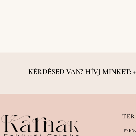
KÉRDÉSED VAN? HÍVJ MINKET: +36
TE
Esküv