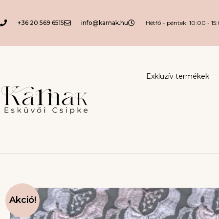
+36 20 569 6515
info@karnak.hu
Hétfő - péntek: 10:00 - 15
Exkluzív termékek
Akció!