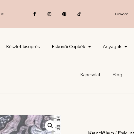
:00
Fiókom
Készlet kisöprés
Esküvői Csipkék
Anyagok
Kapcsolat
Blog
Kezdőlap
Esküv
/