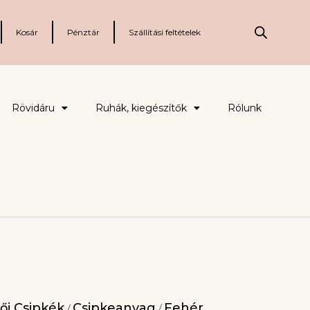
Kosár
Pénztár
Szállítási feltételek
Rövidáru
Ruhák, kiegészítők
Rólunk
ői Csipkék
Csipkeanyag
Fehér
/
/