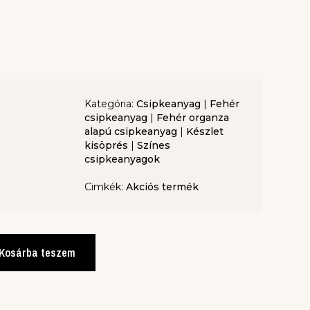
Kategória:
Csipkeanyag
|
Fehér
csipkeanyag
|
Fehér organza
alapú csipkeanyag
|
Készlet
kisöprés
|
Színes
csipkeanyagok
Cimkék:
Akciós termék
Kosárba teszem