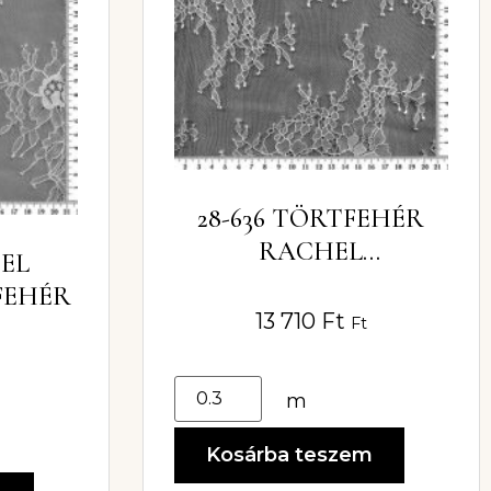
28-636 TÖRTFEHÉR
RACHEL
HEL
CSIPKEANYAG
FEHÉR
13 710
Ft
Ft
m
Kosárba teszem