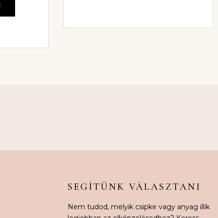
m
SEGÍTÜNK VÁLASZTANI
Nem tudod, melyik csipke vagy anyag illik
legjobban az elképzelésedhez? Keress