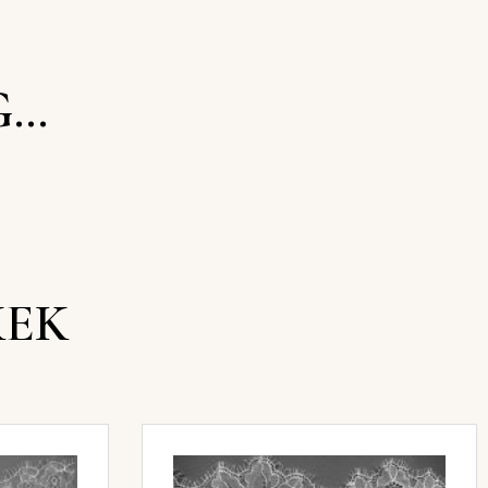
G…
KEK