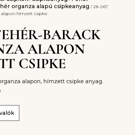
hér organza alapú csipkeanyag
/ 28-067
 alapon hímzett csipke
 FEHÉR-BARACK
NZA ALAPON
TT CSIPKE
organza alapon, hímzett csipke anyag.
m
ivalók