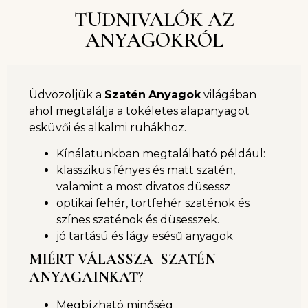
TUDNIVALÓK AZ
ANYAGOKRÓL
Üdvözöljük a
Szatén
Anyagok
világában
ahol megtalálja a tökéletes alapanyagot
esküvői és alkalmi ruhákhoz.
Kínálatunkban megtalálható például:
klasszikus fényes és matt szatén,
valamint a most divatos düsessz
optikai fehér, törtfehér szaténok és
színes szaténok és düsesszek.
jó tartású és lágy esésű anyagok
MIÉRT VÁLASSZA SZATÉN
ANYAGAINKAT
?
Megbízható minőség