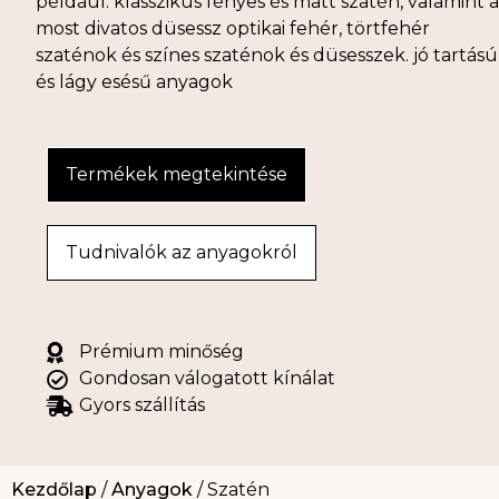
például: klasszikus fényes és matt szatén, valamint a
most divatos düsessz optikai fehér, törtfehér
szaténok és színes szaténok és düsesszek. jó tartású
és lágy esésű anyagok
Termékek megtekintése
Tudnivalók az anyagokról
Prémium minőség
Gondosan válogatott kínálat
Gyors szállítás
Kezdőlap
/
Anyagok
/ Szatén