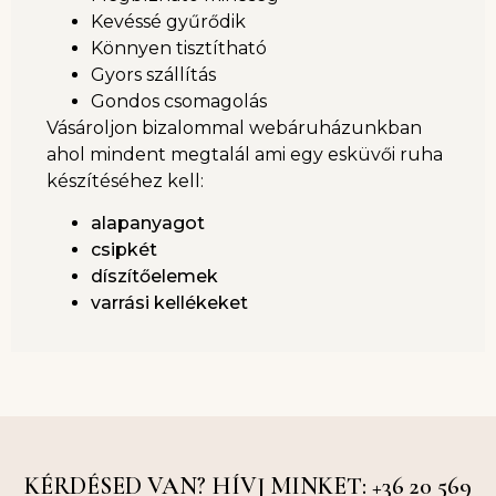
Kevéssé gyűrődik
Könnyen tisztítható
Gyors szállítás
Gondos csomagolás
Vásároljon bizalommal webáruházunkban
ahol mindent megtalál ami egy esküvői ruha
készítéséhez kell:
alapanyagot
csipkét
díszítőelemek
varrási kellékeket
KÉRDÉSED VAN? HÍVJ MINKET: +36 20 569