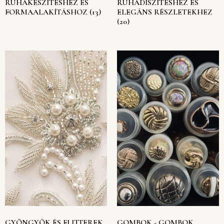
RUHAKÉSZÍTÉSHEZ ÉS
RUHADÍSZÍTÉSHEZ ÉS
FORMAALAKÍTÁSHOZ
(13)
ELEGÁNS RÉSZLETEKHEZ
(20)
GYÖNGYÖK ÉS FLITTEREK
GOMBOK - GOMBOK