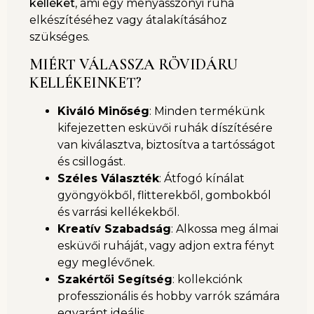
kelléket
, ami egy menyasszonyi ruha
elkészítéséhez vagy átalakításához
szükséges.
MIÉRT VÁLASSZA RÖVIDÁRU
KELLÉKEINKET?
Kiváló Minőség
: Minden termékünk
kifejezetten esküvői ruhák díszítésére
van kiválasztva, biztosítva a tartósságot
és csillogást.
Széles Választék
: Átfogó kínálat
gyöngyökből, flitterekből, gombokból
és varrási kellékekből.
Kreatív Szabadság
: Alkossa meg álmai
esküvői ruháját, vagy adjon extra fényt
egy meglévőnek.
Szakértői Segítség
: kollekciónk
professzionális és hobby varrók számára
egyaránt ideális.