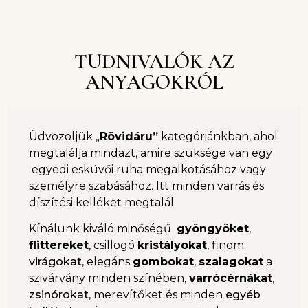
TUDNIVALÓK AZ
ANYAGOKRÓL
Üdvözöljük „
Rövidáru”
kategóriánkban, ahol
megtalálja mindazt, amire szüksége van egy
egyedi esküvői ruha megalkotásához vagy
személyre szabásához. Itt minden varrás és
díszítési kelléket megtalál.
Kínálunk kiváló minőségű
gyöngyöket
,
flittereket
, csillogó
kristályokat
, finom
virágokat
, elegáns
gombokat
,
szalagokat
a
szivárvány minden színében,
varrócérnákat
,
zsinórokat
, merevítőket és minden
egyéb