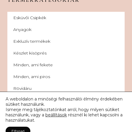
Esküvői Csipkék
Anyagok
Exkluzív termékek
Készlet kisöprés
Minden, ami fekete
Minden, ami piros
Rövidáru
A weboldalon a minőségi felhasználói élmény érdekében
Kiegészítők
sütiket használunk.
Ismerje meg tájékoztatónkat arról, hogy milyen sütiket
Ruhák
használunk, vagy a
beállítások
résznél ki lehet kapcsolni a
használatukat.
INFORMÁCIÓK
Elfogad