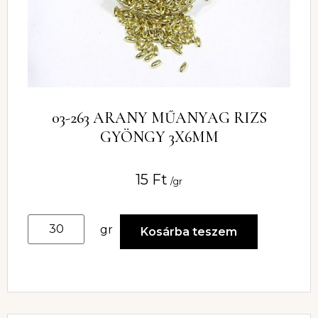
03-263 ARANY MŰANYAG RIZS
GYÖNGY 3X6MM
15
Ft
/gr
gr
Kosárba teszem