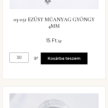
03-051 EZÜST MŰANYAG GYÖNGY
4MM
15
Ft
/gr
gr
Kosárba teszem