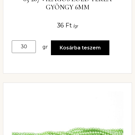
GYÖNGY 6MM
36
Ft
/gr
gr
Kosárba teszem