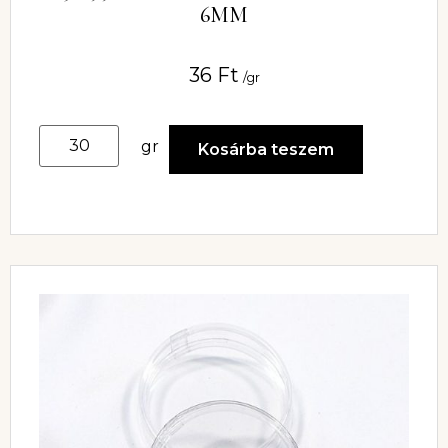
6MM
36
Ft
/gr
gr
Kosárba teszem