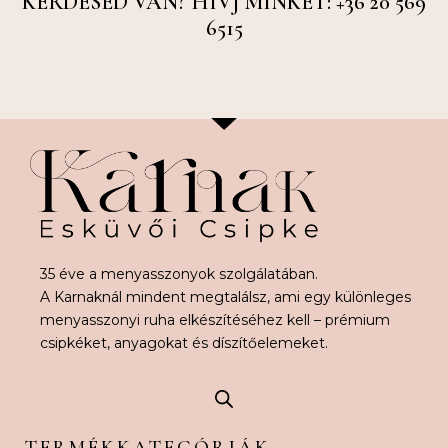
KÉRDÉSED VAN? HÍVJ MINKET: +36 20 569
6515
35 éve a menyasszonyok szolgálatában.
A Karnaknál mindent megtalálsz, ami egy különleges
menyasszonyi ruha elkészítéséhez kell – prémium
csipkéket, anyagokat és díszítőelemeket.
TERMÉKKATEGÓRIÁK