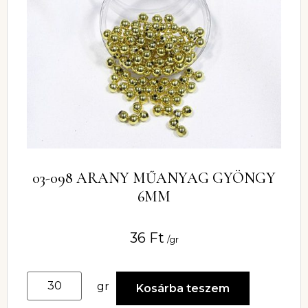
03-098 ARANY MŰANYAG GYÖNGY
6MM
36
Ft
/gr
gr
Kosárba teszem