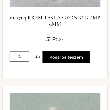
01-271-3 KRÉM TEKLA GYÖNGYGOMB
9MM
51
Ft
/db
db
Kosárba teszem