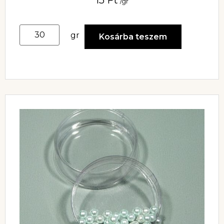
/gr
gr
Kosárba teszem