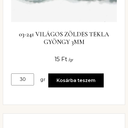
03-241 VILÁGOS ZÖLDES TEKLA
GYÖNGY 3MM
15
Ft
/gr
gr
Kosárba teszem