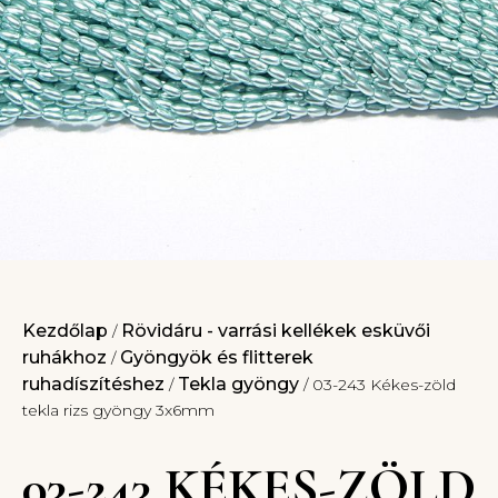
Kezdőlap
Rövidáru - varrási kellékek esküvői
/
ruhákhoz
Gyöngyök és flitterek
/
ruhadíszítéshez
Tekla gyöngy
/
/ 03-243 Kékes-zöld
tekla rizs gyöngy 3x6mm
03-243 KÉKES-ZÖLD