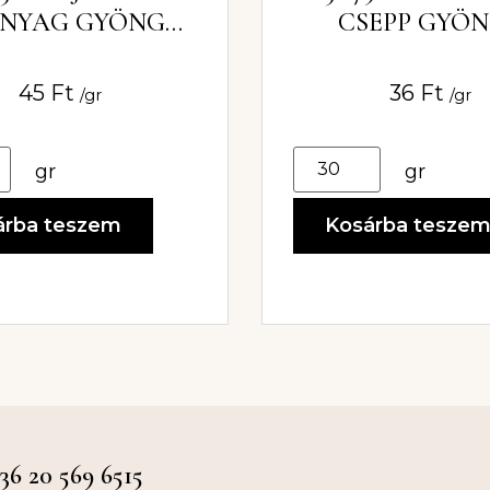
NYAG GYÖNGY
CSEPP GYÖ
6MM
6X30MM
45
Ft
36
Ft
/gr
/gr
gr
gr
árba teszem
Kosárba tesze
 20 569 6515