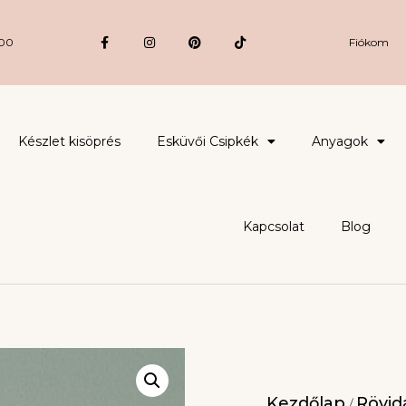
:00
Fiókom
Készlet kisöprés
Esküvői Csipkék
Anyagok
Kapcsolat
Blog
Kezdőlap
Rövidá
/