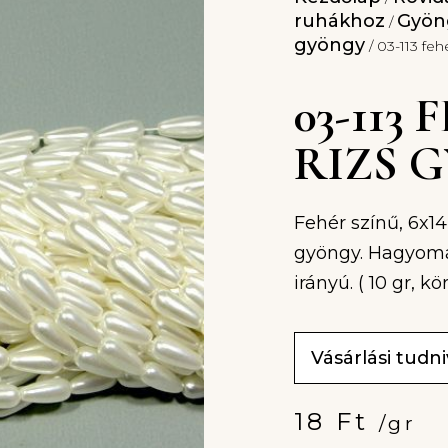
ruhákhoz
Gyöng
/
gyöngy
/ 03-113 fe
03-113
RIZS 
Fehér színű, 6x1
gyöngy. Hagyomán
irányú. ( 10 gr, k
Vásárlási tudn
18
Ft
/gr