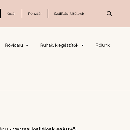
Kosár
Pénztár
Szállítási feltételek
Rövidáru
Ruhák, kiegészítők
Rólunk
ru - varrási kellékek esküvői