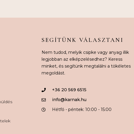
SEGÍTÜNK VÁLASZTANI
Nem tudod, melyik csipke vagy anyag illik
legjobban az elképzelésedhez? Keress
minket, és segítünk megtalálni a tökéletes
megoldást.
+36 20 569 6515
info@karnak.hu
aküldés
Hétfő - péntek: 10:00 - 15:00
ételek