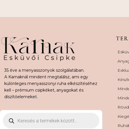
TE
Esküv
Anya
35 éve a menyasszonyok szolgálatában.
Exklu
A Karnaknál mindent megtalálsz, ami egy
Készl
különleges menyasszonyi ruha elkészítéséhez
Minde
kell – prémium csipkéket, anyagokat és
díszítőelemeket.
Minde
Rövid
Kiegé
Ruhá