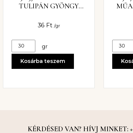
TULIPÁN GYÖNGY
MŰA
8X10MM
36
Ft
/gr
gr
Kosárba teszem
Kos
KÉRDÉSED VAN? HÍVJ MINKET: +36