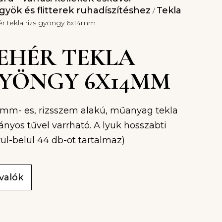
yök és flitterek ruhadíszítéshez
Tekla
/
hér tekla rizs gyöngy 6x14mm
 FEHÉR TEKLA
GYÖNGY 6X14MM
4mm- es, rizsszem alakú, műanyag tekla
yos tűvel varrható. A lyuk hosszabti
örül-belül 44 db-ot tartalmaz)
ivalók