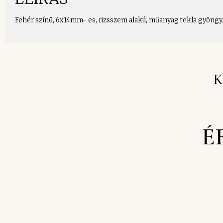
Fehér színű, 6x14mm- es, rizsszem alakú, műanyag tekla gyöngy. H
K
É