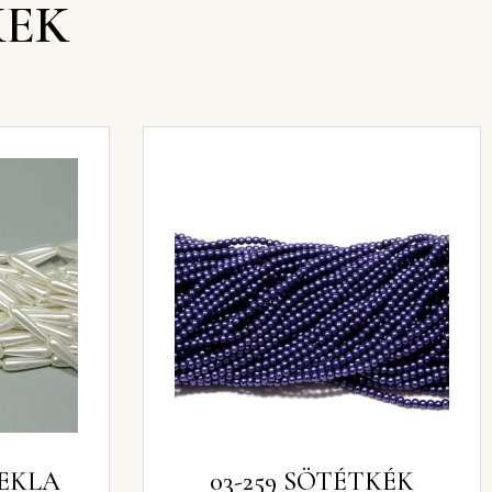
KEK
TEKLA
03-259 SÖTÉTKÉK