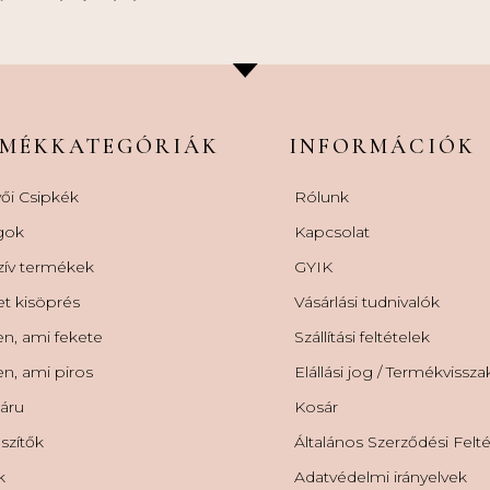
RMÉKKATEGÓRIÁK
INFORMÁCIÓK
ői Csipkék
Rólunk
gok
Kapcsolat
zív termékek
GYIK
et kisöprés
Vásárlási tudnivalók
n, ami fekete
Szállítási feltételek
n, ami piros
Elállási jog / Termékvissz
áru
Kosár
szítők
Általános Szerződési Felt
k
Adatvédelmi irányelvek