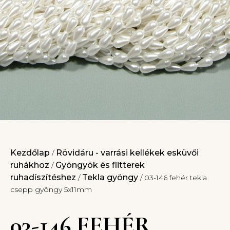
Kezdőlap
Rövidáru - varrási kellékek esküvői
/
ruhákhoz
Gyöngyök és flitterek
/
ruhadíszítéshez
Tekla gyöngy
/
/ 03-146 fehér tekla
csepp gyöngy 5x11mm
03-146 FEHÉR