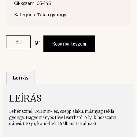
Cikkszám: 03-146
Kategória:
Tekla gyöngy
gr
Kosárba teszem
Leírás
LEÍRÁS
Fehér színű, 5x11mm- es, csepp alakú, műanyag tekla
gyöngy. Hagyományos tűvel varrható. A lyuk hosszanti
irányú. ( 10 gr, körül-belül 67db-ot tartalmaz)