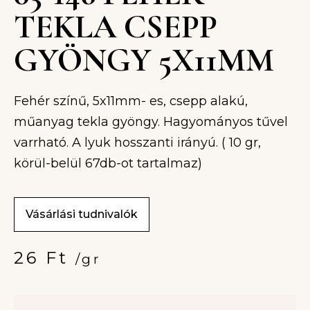
TEKLA CSEPP
GYÖNGY 5X11MM
Fehér színű, 5x11mm- es, csepp alakú,
műanyag tekla gyöngy. Hagyományos tűvel
varrható. A lyuk hosszanti irányú. ( 10 gr,
körül-belül 67db-ot tartalmaz)
Vásárlási tudnivalók
26
Ft
/gr