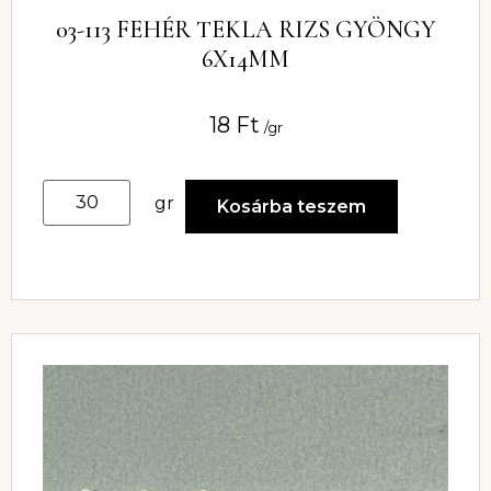
03-113 FEHÉR TEKLA RIZS GYÖNGY
6X14MM
18
Ft
/gr
gr
Kosárba teszem