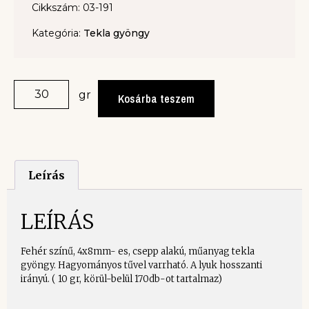
Cikkszám: 03-191
Kategória:
Tekla gyöngy
gr
Kosárba teszem
Leírás
LEÍRÁS
Fehér színű, 4x8mm- es, csepp alakú, műanyag tekla
gyöngy. Hagyományos tűvel varrható. A lyuk hosszanti
irányú. ( 10 gr, körül-belül 170db-ot tartalmaz)