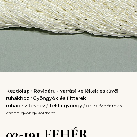
Kezdőlap
Rövidáru - varrási kellékek esküvői
/
ruhákhoz
Gyöngyök és flitterek
/
ruhadíszítéshez
Tekla gyöngy
/
/ 03-191 fehér tekla
csepp gyöngy 4x8mm
03-191 FEHÉR