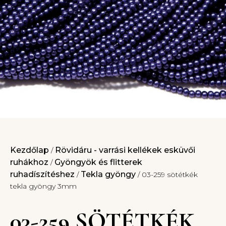
Kezdőlap
Rövidáru - varrási kellékek esküvői
/
ruhákhoz
Gyöngyök és flitterek
/
ruhadíszítéshez
Tekla gyöngy
/
/ 03-259 sötétkék
tekla gyöngy 3mm
03-259 SÖTÉTKÉK