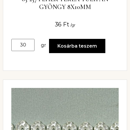
GYÖNGY 8X10MM
36
Ft
/gr
gr
Kosárba teszem