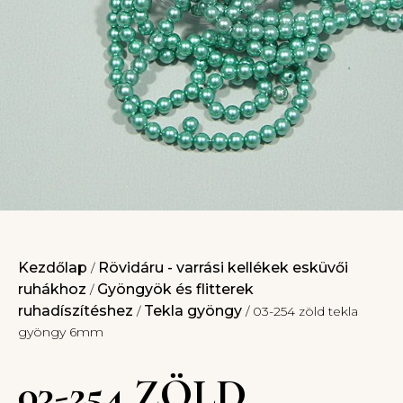
Kezdőlap
Rövidáru - varrási kellékek esküvői
/
ruhákhoz
Gyöngyök és flitterek
/
ruhadíszítéshez
Tekla gyöngy
/
/ 03-254 zöld tekla
gyöngy 6mm
03-254 ZÖLD