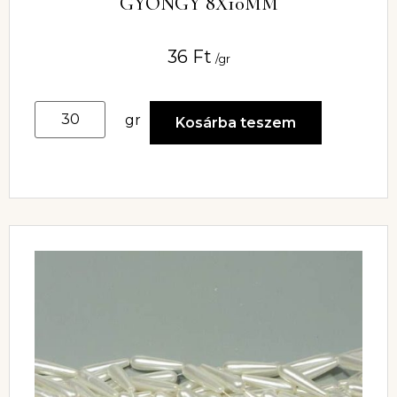
GYÖNGY 8X10MM
36
Ft
/gr
gr
Kosárba teszem