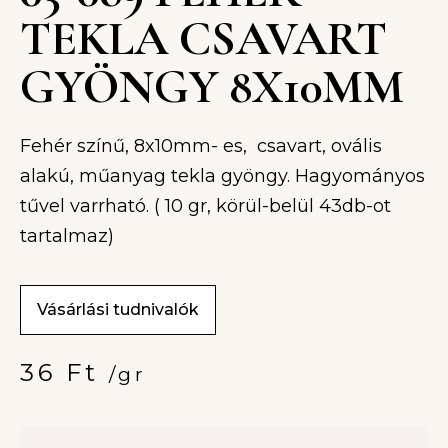
TEKLA CSAVART
GYÖNGY 8X10MM
Fehér színű, 8x10mm- es, csavart, ovális
alakú, műanyag tekla gyöngy. Hagyományos
tűvel varrható. ( 10 gr, körül-belül 43db-ot
tartalmaz)
Vásárlási tudnivalók
36
Ft
/gr