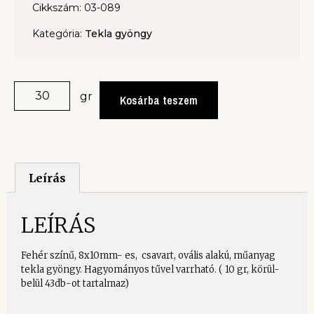
Cikkszám: 03-089
Kategória:
Tekla gyöngy
gr
Kosárba teszem
Leírás
LEÍRÁS
Fehér színű, 8x10mm- es, csavart, ovális alakú, műanyag
tekla gyöngy. Hagyományos tűvel varrható. ( 10 gr, körül-
belül 43db-ot tartalmaz)