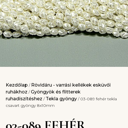
Kezdőlap
Rövidáru - varrási kellékek esküvői
/
ruhákhoz
Gyöngyök és flitterek
/
ruhadíszítéshez
Tekla gyöngy
/
/ 03-089 fehér tekla
csavart gyöngy 8x10mm
03-089 FEHÉR