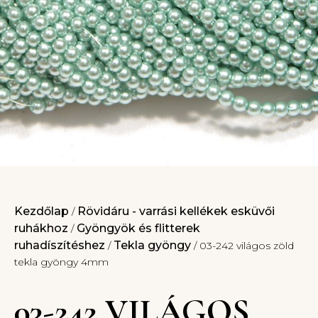
Kezdőlap
Rövidáru - varrási kellékek esküvői
/
ruhákhoz
Gyöngyök és flitterek
/
ruhadíszítéshez
Tekla gyöngy
/
/ 03-242 világos zöld
tekla gyöngy 4mm
03-242 VILÁGOS