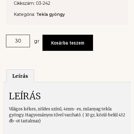
Cikkszám: 03-242
Kategória:
Tekla gyöngy
gr
Kosárba teszem
Leírás
LEÍRÁS
Világos kékes, zöldes színű, 4mm- es, műanyag tekla
gyöngy. Hagyományos tűvel varrható. ( 10 gr, körül-belül 432
db-ot tartalmaz)