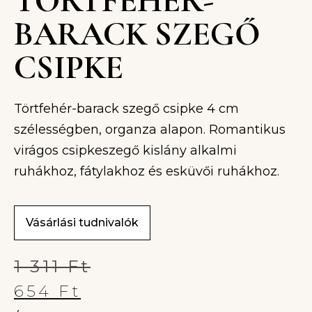
TÖRTFEHÉR-
BARACK SZEGŐ
CSIPKE
Törtfehér-barack szegő csipke 4 cm
szélességben, organza alapon. Romantikus
virágos csipkeszegő kislány alkalmi
ruhákhoz, fátylakhoz és esküvői ruhákhoz.
Vásárlási tudnivalók
1 311
Ft
654
Ft