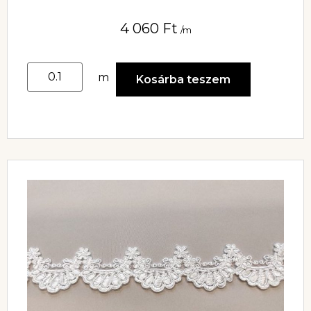
4 060
Ft
/m
m
Kosárba teszem