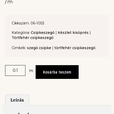
/m
Cikkszám: 06-1053
Kategória:
Csipkeszegő
|
Készlet kisöprés
|
Törtfehér csipkeszegő
Cimkék:
szegő csipke
|
törtfehér csipkeszegő
m
Kosárba teszem
Leírás