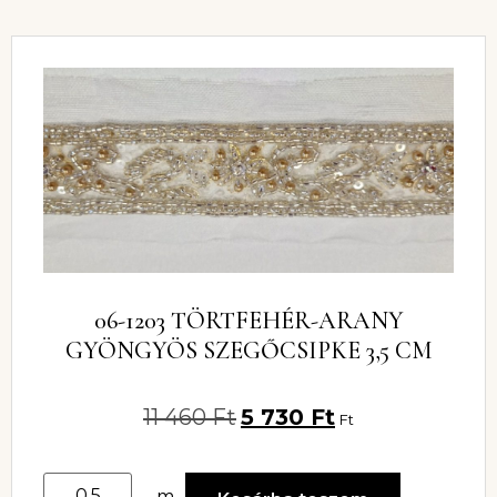
06-1203 TÖRTFEHÉR-ARANY
GYÖNGYÖS SZEGŐCSIPKE 3,5 CM
11 460
Ft
5 730
Ft
Ft
m