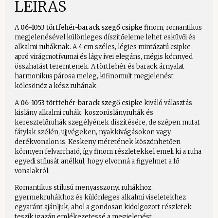
LEÍRÁS
A
06-1053 törtfehér-barack szegő csipke
finom, romantikus
megjelenésével különleges díszítőeleme lehet esküvői és
alkalmi ruháknak. A 4 cm széles, légies mintázatú csipke
apró virágmotívumai és lágy ívei elegáns, mégis könnyed
összhatást teremtenek. A törtfehér és barack árnyalat
harmonikus párosa meleg, kifinomult megjelenést
kölcsönöz a kész ruhának.
A
06-1053 törtfehér-barack szegő csipke
kiváló választás
kislány alkalmi ruhák, koszorúslányruhák és
keresztelőruhák szegélyének díszítésére, de szépen mutat
fátylak szélén, ujjvégeken, nyakkivágásokon vagy
derékvonalon is. Keskeny méretének köszönhetően
könnyen felvarrható, így finom részletekkel emeli ki a ruha
egyedi stílusát anélkül, hogy elvonná a figyelmet a fő
vonalakról.
Romantikus stílusú menyasszonyi ruhákhoz,
gyermekruhákhoz és különleges alkalmi viseletekhez
egyaránt ajánljuk, ahol a gondosan kidolgozott részletek
teszik igazán emlékezetessé a megjelenést.