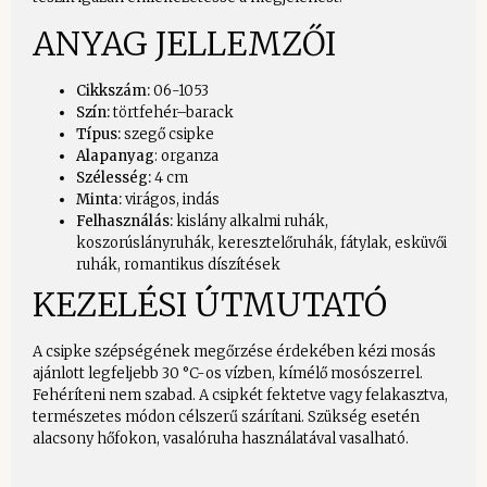
ANYAG JELLEMZŐI
Cikkszám:
06-1053
Szín:
törtfehér–barack
Típus:
szegő csipke
Alapanyag
: organza
Szélesség:
4 cm
Minta:
virágos, indás
Felhasználás:
kislány alkalmi ruhák,
koszorúslányruhák, keresztelőruhák, fátylak, esküvői
ruhák, romantikus díszítések
KEZELÉSI ÚTMUTATÓ
A csipke szépségének megőrzése érdekében kézi mosás
ajánlott legfeljebb 30 °C-os vízben, kímélő mosószerrel.
Fehéríteni nem szabad. A csipkét fektetve vagy felakasztva,
természetes módon célszerű szárítani. Szükség esetén
alacsony hőfokon, vasalóruha használatával vasalható.