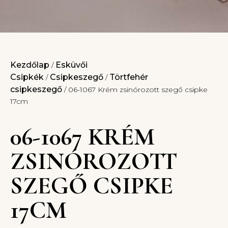
Kezdőlap
Esküvői
/
Csipkék
Csipkeszegő
Törtfehér
/
/
csipkeszegő
/ 06-1067 Krém zsinórozott szegő csipke
17cm
06-1067 KRÉM
ZSINÓROZOTT
SZEGŐ CSIPKE
17CM