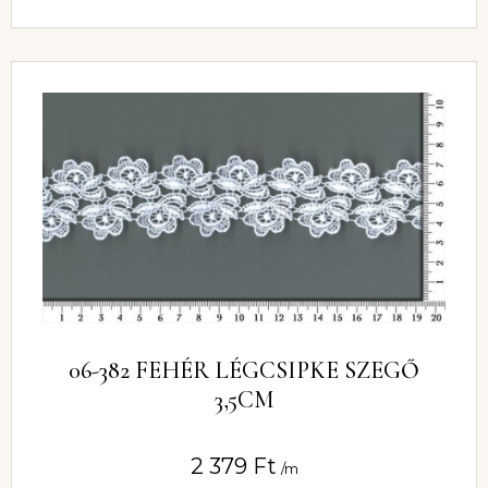
06-382 FEHÉR LÉGCSIPKE SZEGŐ
3,5CM
2 379
Ft
/m