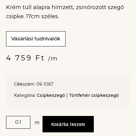
Krém tüll alapra hímzett, zsinórozott szegő
csipke. 17cm széles.
Vásárlási tudnivalók
4 759
Ft
/m
Cikkszám: 06-1067
Kategória:
Csipkeszegő
|
Törtfehér csipkeszegő
m
Kosárba teszem