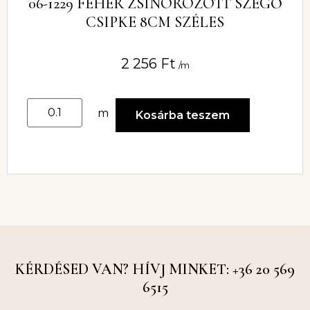
06-1229 FEHÉR ZSINÓROZOTT SZEGŐ
CSIPKE 8CM SZÉLES
2 256
Ft
/m
m
Kosárba teszem
KÉRDÉSED VAN? HÍVJ MINKET: +36 20 569
6515