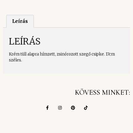
Leírás
LEÍRÁS
Krém tüll alapra hímzett, zsinórozott szegő csipke. 17cm
széles.
KÖVESS MINKET: