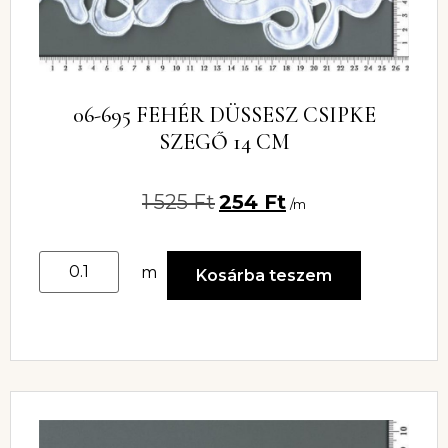
06-695 FEHÉR DÜSSESZ CSIPKE
SZEGŐ 14 CM
1 525
Ft
254
Ft
/m
m
Kosárba teszem