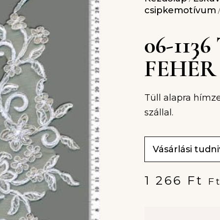
csipkemotívum
/
06-113
FEHÉR
Tüll alapra hímze
szállal.
Vásárlási tudn
1 266
Ft
F