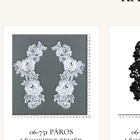
06-751 PÁROS
06