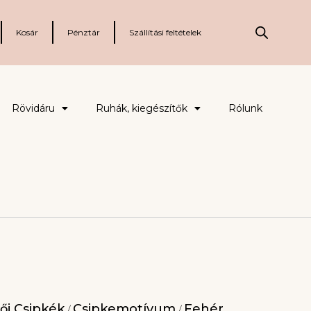
Kosár
Pénztár
Szállítási feltételek
Rövidáru
Ruhák, kiegészítők
Rólunk
ői Csipkék
Csipkemotívum
Fehér
/
/