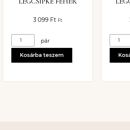
LÉGCSIPKE FEHÉR
LÉG
3 099
Ft
Ft
pár
Kosárba teszem
Kos