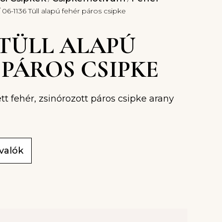
 06-1136 Tüll alapú fehér páros csipke
6 TÜLL ALAPÚ
 PÁROS CSIPKE
tt fehér, zsinórozott páros csipke arany
ivalók
t