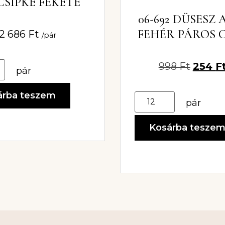
CSIPKE FEKETE
06-692 DÜSESZ
FEHÉR PÁROS C
2 686
Ft
/pár
998
Ft
254
F
pár
árba teszem
pár
Kosárba tesze