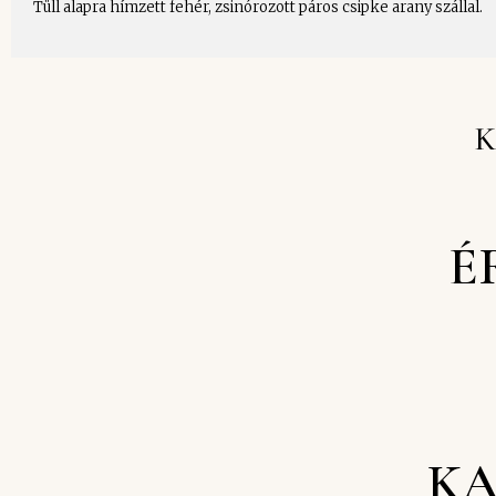
Tüll alapra hímzett fehér, zsinórozott páros csipke arany szállal.
K
É
KA