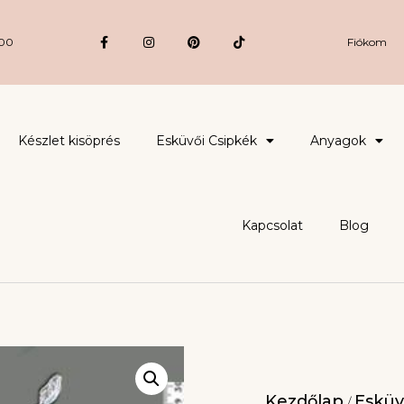
:00
Fiókom
Készlet kisöprés
Esküvői Csipkék
Anyagok
Kapcsolat
Blog
Kezdőlap
Esküv
/