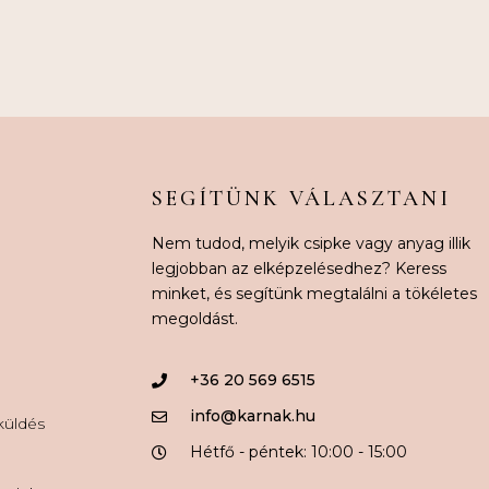
SEGÍTÜNK VÁLASZTANI
Nem tudod, melyik csipke vagy anyag illik
legjobban az elképzelésedhez? Keress
minket, és segítünk megtalálni a tökéletes
megoldást.
+36 20 569 6515
info@karnak.hu
aküldés
Hétfő - péntek: 10:00 - 15:00