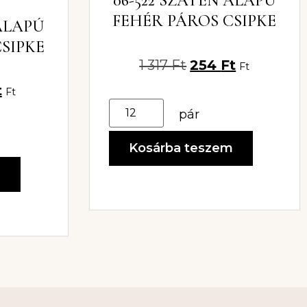
06-522 SZATÉN ALAPÚ
FEHÉR PÁROS CSIPKE
 ALAPÚ
SIPKE
1 317
Ft
254
Ft
Ft
t
Ft
pár
Kosárba teszem
m