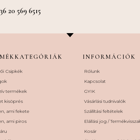
 20 569 6515
RMÉKKATEGÓRIÁK
INFORMÁCIÓK
ői Csipkék
Rólunk
gok
Kapcsolat
zív termékek
GYIK
et kisöprés
Vásárlási tudnivalók
n, ami fekete
Szállítási feltételek
n, ami piros
Elállási jog / Termékvissz
áru
Kosár