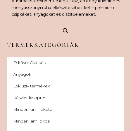
A Karnaknál mindent megtalálsz, ami egy különleges
menyasszonyi ruha elkészítéséhez kell – prémium
csipkéket, anyagokat és díszítőelemeket.
TERMÉKKATEGÓRIÁK
Esküvői Csipkék
Anyagok
Exkluzív termékek
Készlet kisöprés
Minden, ami fekete
Minden, ami piros