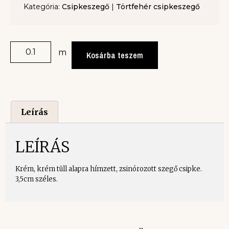
Kategória:
Csipkeszegő
|
Törtfehér csipkeszegő
m
Kosárba teszem
Leírás
LEÍRÁS
Krém, krém tüll alapra hímzett, zsinórozott szegő csipke.
3,5cm széles.