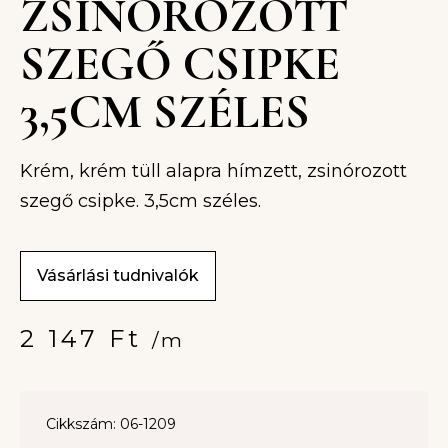
ZSINÓROZOTT
SZEGŐ CSIPKE
3,5CM SZÉLES
Krém, krém tüll alapra hímzett, zsinórozott
szegő csipke. 3,5cm széles.
Vásárlási tudnivalók
2 147
Ft
/m
Cikkszám: 06-1209