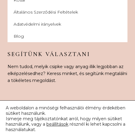
Általános Szerződési Feltételek
Adatvédelmi irányelvek
Blog
SEGÍTÜNK VÁLASZTANI
Nem tudod, melyik csipke vagy anyag illik legjobban az
elképzelésedhez? Keress minket, és segítünk megtalálni
a tökéletes megoldást.
A weboldalon a minőségi felhasználói élmény érdekében
sütiket használunk.
Ismerje meg tájékoztatónkat arról, hogy milyen sütiket
© 2026 Karnak Esküvői Csipke. Minden jog fenntartva.
használunk, vagy a
beállítások
résznél ki lehet kapcsolni a
használatukat.