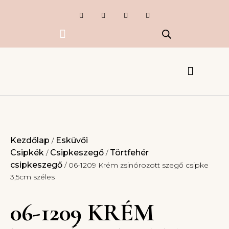
Exkluzív termékek
Készlet kisöprés
Esküvői Csipkék
Ruhák, kiegészítők
Kezdőlap
Esküvői
/
Csipkék
Csipkeszegő
Törtfehér
/
/
csipkeszegő
/ 06-1209 Krém zsinórozott szegő csipke
3,5cm széles
06-1209 KRÉM