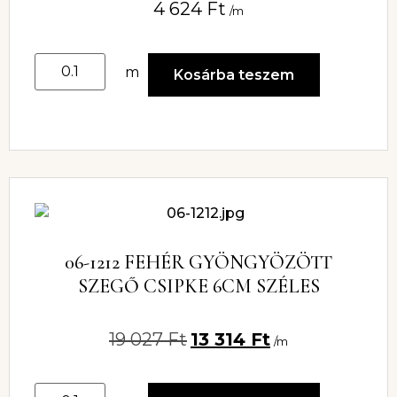
4 624
Ft
/m
m
Kosárba teszem
06-1212 FEHÉR GYÖNGYÖZÖTT
SZEGŐ CSIPKE 6CM SZÉLES
19 027
Ft
13 314
Ft
/m