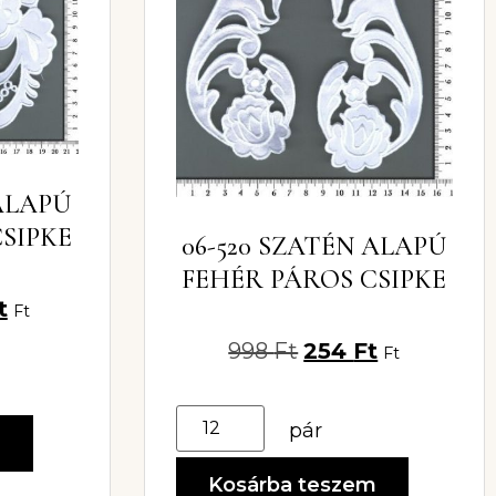
 ALAPÚ
SIPKE
06-520 SZATÉN ALAPÚ
FEHÉR PÁROS CSIPKE
t
Ft
998
Ft
254
Ft
Ft
pár
m
Kosárba teszem