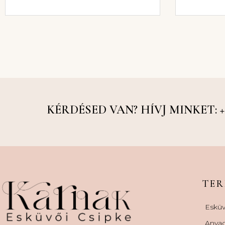
KÉRDÉSED VAN? HÍVJ MINKET: +36
TE
Esküv
Anya