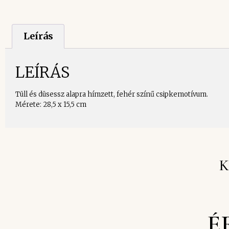
Leírás
LEÍRÁS
Tüll és düsessz alapra hímzett, fehér színű csipkemotívum.
Mérete: 28,5 x 15,5 cm
K
É