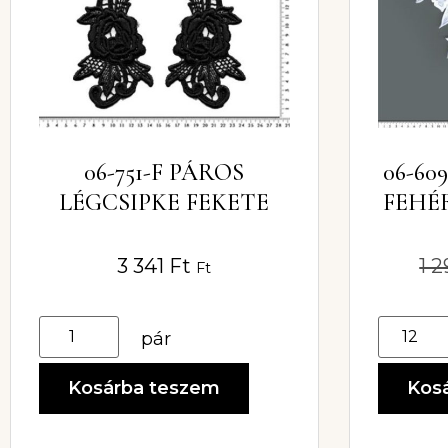
06-751-F PÁROS
06-60
LÉGCSIPKE FEKETE
FEHÉ
3 341
Ft
1 
Ft
pár
Kosárba teszem
Kos