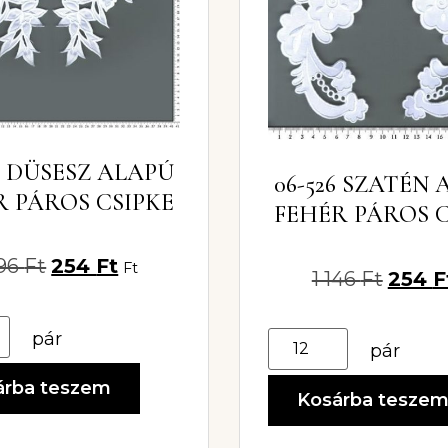
9 DÜSESZ ALAPÚ
06-526 SZATÉN
R PÁROS CSIPKE
FEHÉR PÁROS C
296
Ft
254
Ft
Ft
1 146
Ft
254
F
pár
pár
árba teszem
Kosárba tesze