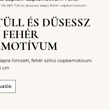
 06-289 Tüll és düsessz alapú fehér csipkemotívum
 TÜLL ÉS DÜSESSZ
 FEHÉR
EMOTÍVUM
alapra hímzett, fehér színű csipkemotívum.
,5 cm
ivalók