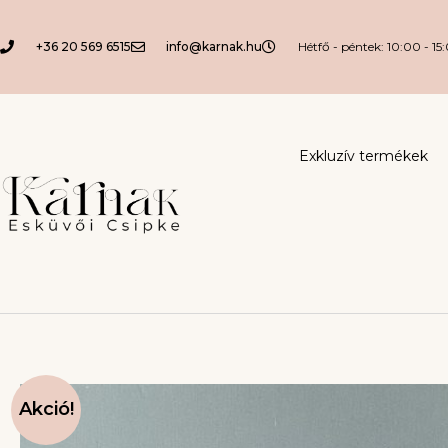
+36 20 569 6515
info@karnak.hu
Hétfő - péntek: 10:00 - 15
Exkluzív termékek
Akció!