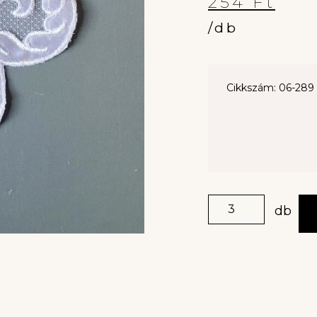
254
Ft
/db
Cikkszám: 06-289
db