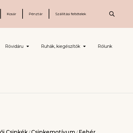
Kosár
Pénztár
Szállítási feltételek
Rövidáru
Ruhák, kiegészítők
Rólunk
ői Csipkék
Csipkemotívum
Fehér
/
/