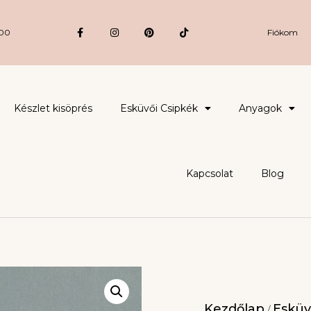
:00
Fiókom
Készlet kisöprés
Esküvői Csipkék
Anyagok
Kapcsolat
Blog
Kezdőlap
Esküv
/