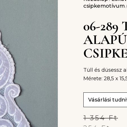
csipkemotívum
/
06-289
ALAPÚ
CSIPK
Tüll és düsessz 
Mérete: 28,5 x 15
Vásárlási tudn
1 354
Ft