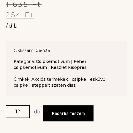
1 635
Ft
254
Ft
/db
Cikkszám: 06-436
Kategória:
Csipkemotívum
|
Fehér
csipkemotívum
|
Készlet kisöprés
Cimkék:
Akciós termékek
|
csipke
|
esküvői
csipke
|
steppelt szatén dísz
db
Kosárba teszem