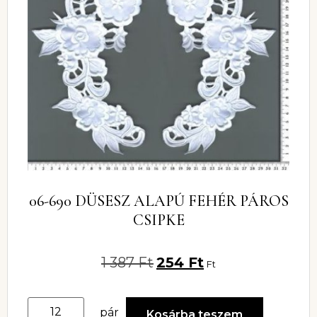
06-690 DÜSESZ ALAPÚ FEHÉR PÁROS
CSIPKE
1 387
Ft
254
Ft
Ft
pár
Kosárba teszem