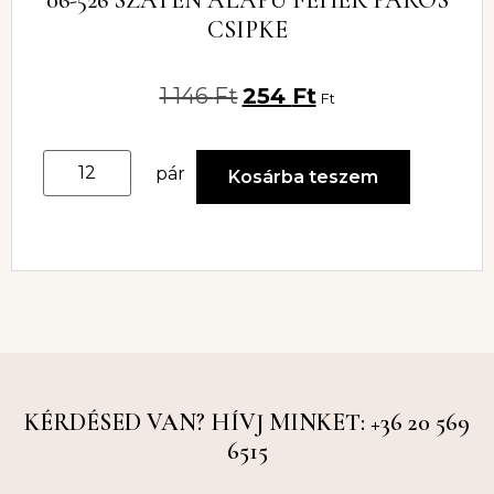
CSIPKE
1 146
Ft
254
Ft
Ft
pár
Kosárba teszem
KÉRDÉSED VAN? HÍVJ MINKET: +36 20 569
6515