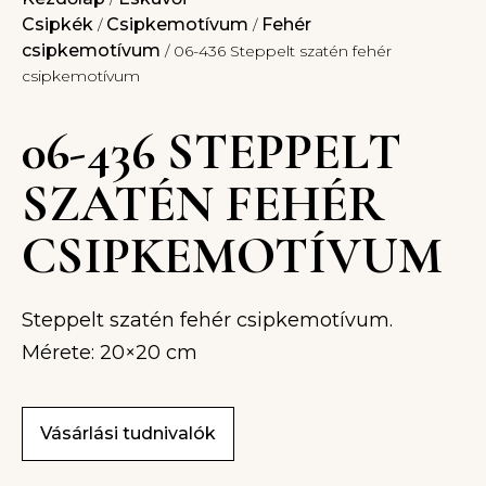
Csipkék
Csipkemotívum
Fehér
/
/
csipkemotívum
/ 06-436 Steppelt szatén fehér
csipkemotívum
06-436 STEPPELT
SZATÉN FEHÉR
CSIPKEMOTÍVUM
Steppelt szatén fehér csipkemotívum.
Mérete: 20×20 cm
Vásárlási tudnivalók