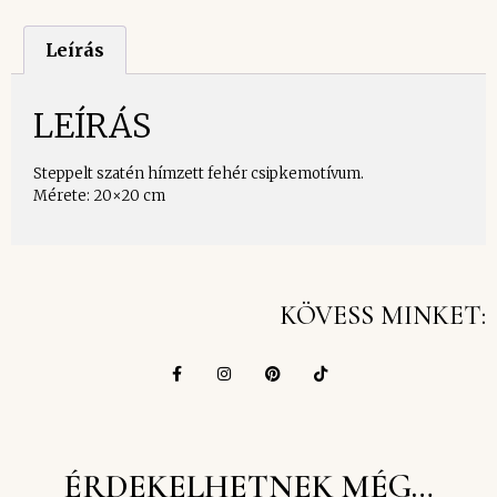
Leírás
LEÍRÁS
Steppelt szatén hímzett fehér csipkemotívum.
Mérete: 20×20 cm
KÖVESS MINKET:
ÉRDEKELHETNEK MÉG…