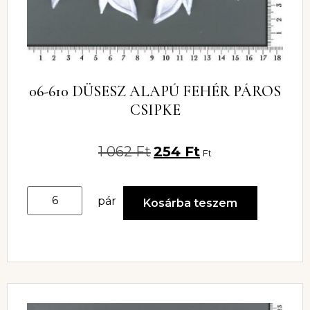
06-610 DÜSESZ ALAPÚ FEHÉR PÁROS
CSIPKE
1 062
Ft
254
Ft
Ft
pár
Kosárba teszem