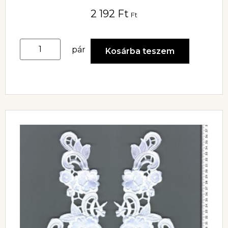
2 192
Ft
Ft
pár
Kosárba teszem