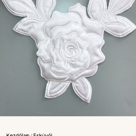
Kezdőlap
Esküvői
/