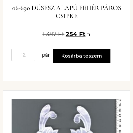
06-690 DÜSESZ ALAPÚ FEHÉR PÁROS
CSIPKE
1 387
Ft
254
Ft
Ft
pár
Kosárba teszem