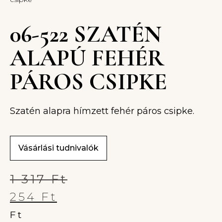
06-522 SZATÉN
ALAPÚ FEHÉR
PÁROS CSIPKE
Szatén alapra hímzett fehér páros csipke.
Vásárlási tudnivalók
1 317
Ft
254
Ft
Ft