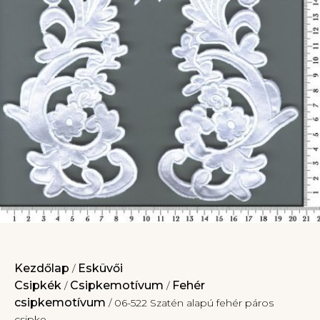
Kezdőlap
Esküvői
/
Csipkék
Csipkemotívum
Fehér
/
/
csipkemotívum
/ 06-522 Szatén alapú fehér páros
csipke