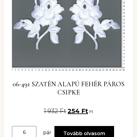
06-491 SZATÉN ALAPÚ FEHÉR PÁROS
CSIPKE
1 932
Ft
254
Ft
Ft
pár
Tovább olvasom