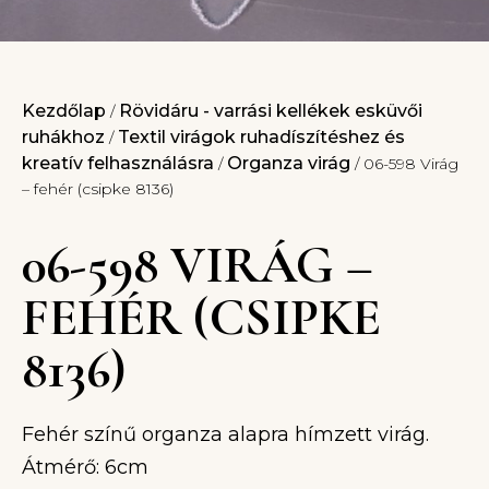
Kezdőlap
Rövidáru - varrási kellékek esküvői
/
ruhákhoz
Textil virágok ruhadíszítéshez és
/
kreatív felhasználásra
Organza virág
/
/ 06-598 Virág
– fehér (csipke 8136)
06-598 VIRÁG –
FEHÉR (CSIPKE
8136)
Fehér színű organza alapra hímzett virág.
Átmérő: 6cm