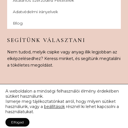
Általános Szerződési Feltételek
Adatvédelmi irányelvek
Blog
SEGÍTÜNK VÁLASZTANI
Nem tudod, melyik csipke vagy anyag illik legjobban az
elképzelésedhez? Keress minket, és segítünk megtalálni
a tökéletes megoldást.
A weboldalon a minőségi felhasználói élmény érdekében
sütiket használunk.
Ismerje meg tájékoztatónkat arról, hogy milyen sütiket
© 2026 Karnak Esküvői Csipke. Minden jog fenntartva.
használunk, vagy a
beállítások
résznél ki lehet kapcsolni a
használatukat.
Elfogad