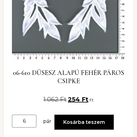
06-610 DÜSESZ ALAPÚ FEHÉR PÁROS
CSIPKE
1 062
Ft
254
Ft
Ft
pár
Kosárba teszem