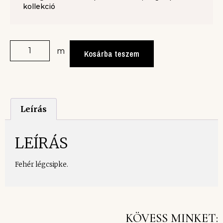
kollekció
m
Kosárba teszem
Leírás
LEÍRÁS
Fehér légcsipke.
KÖVESS MINKET: