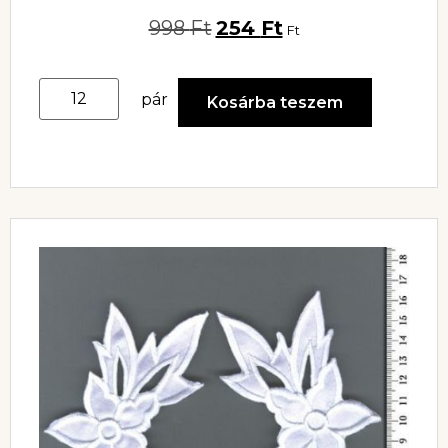
998
Ft
254
Ft
Ft
pár
Kosárba teszem