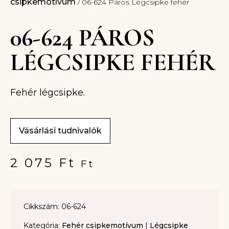
csipkemotívum
/ 06-624 Páros Légcsipke fehér
06-624 PÁROS
LÉGCSIPKE FEHÉR
Fehér légcsipke.
Vásárlási tudnivalók
2 075
Ft
Ft
Cikkszám: 06-624
Kategória:
Fehér csipkemotívum
|
Légcsipke