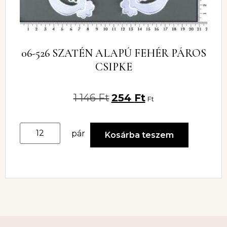
06-526 SZATÉN ALAPÚ FEHÉR PÁROS
CSIPKE
1 146
Ft
254
Ft
Ft
pár
Kosárba teszem