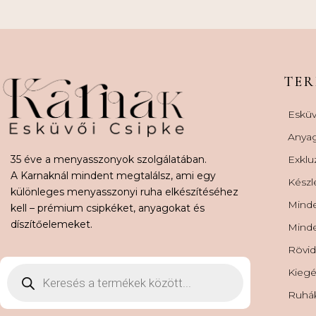
TE
Esküv
Anya
35 éve a menyasszonyok szolgálatában.
Exklu
A Karnaknál mindent megtalálsz, ami egy
Készl
különleges menyasszonyi ruha elkészítéséhez
Minde
kell – prémium csipkéket, anyagokat és
díszítőelemeket.
Minde
Rövid
Kiegé
Ruhá