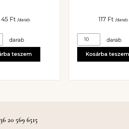
45
Ft
117
Ft
/darab
/darab
darab
darab
árba teszem
Kosárba tesze
 20 569 6515