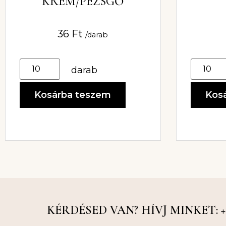
KRÉM/PEZSGŐ
36
Ft
/darab
darab
Kos
Kosárba teszem
KÉRDÉSED VAN? HÍVJ MINKET: +36