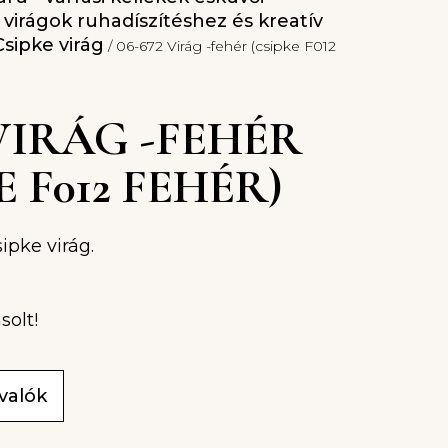
l virágok ruhadíszítéshez és kreatív
Csipke virág
/ 06-672 Virág -fehér (csipke F012
 VIRÁG -FEHÉR
E F012 FEHÉR)
ipke virág.
solt!
ivalók