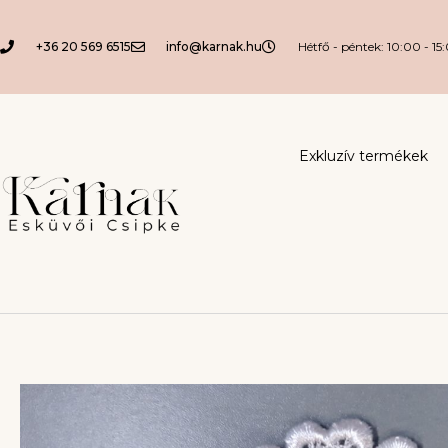
+36 20 569 6515
info@karnak.hu
Hétfő - péntek: 10:00 - 15
Exkluzív termékek