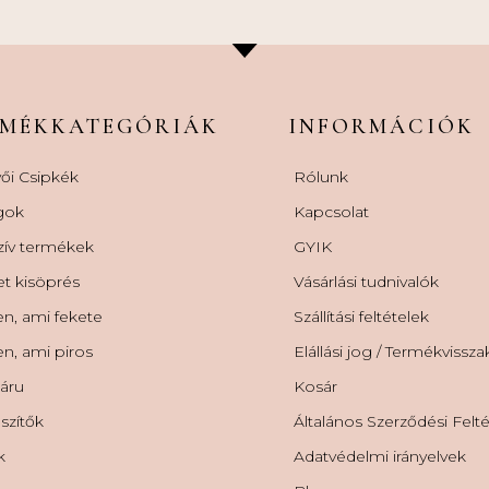
RMÉKKATEGÓRIÁK
INFORMÁCIÓK
ői Csipkék
Rólunk
gok
Kapcsolat
zív termékek
GYIK
et kisöprés
Vásárlási tudnivalók
n, ami fekete
Szállítási feltételek
n, ami piros
Elállási jog / Termékvissz
áru
Kosár
szítők
Általános Szerződési Felt
k
Adatvédelmi irányelvek