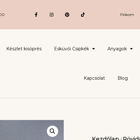
:00
Fiókom
Készlet kisöprés
Esküvői Csipkék
Anyagok
Kapcsolat
Blog
Kezdőlap
Rövidá
/