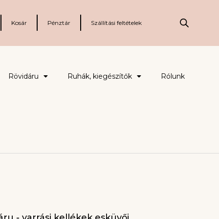
Kosár
Pénztár
Szállítási feltételek
Rövidáru
Ruhák, kiegészítők
Rólunk
ru - varrási kellékek esküvői