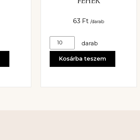
FEHÉR
63
Ft
/darab
darab
m
Kosárba teszem