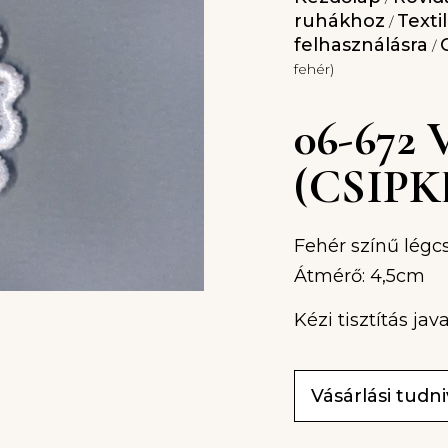
ruhákhoz
Texti
/
felhasználásra
/
fehér)
06-672
(CSIPK
Fehér színű légcs
Átmérő: 4,5cm
Kézi tisztítás java
Vásárlási tudn