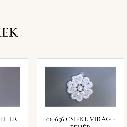
KEK
G -FEHÉR
06-656 CSIPKE VIRÁG -