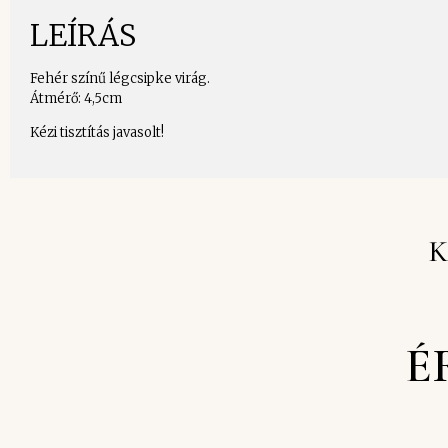
LEÍRÁS
Fehér színű légcsipke virág.
Átmérő: 4,5cm
Kézi tisztítás javasolt!
K
É