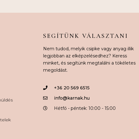
SEGÍTÜNK VÁLASZTANI
Nem tudod, melyik csipke vagy anyag illik
legjobban az elképzelésedhez? Keress
minket, és segítünk megtalálni a tökéletes
megoldást.
+36 20 569 6515
info@karnak.hu
aküldés
Hétfő - péntek: 10:00 - 15:00
ételek