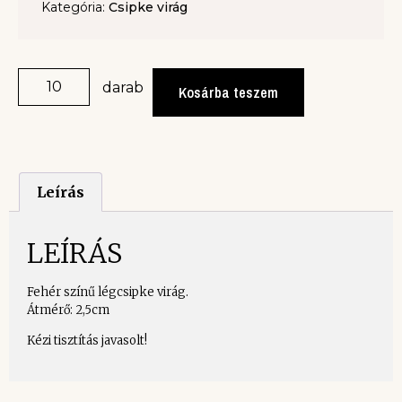
Kategória:
Csipke virág
darab
Kosárba teszem
Leírás
LEÍRÁS
Fehér színű légcsipke virág.
Átmérő: 2,5cm
Kézi tisztítás javasolt!