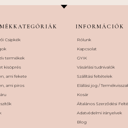
RMÉKKATEGÓRIÁK
INFORMÁCIÓK
ői Csipkék
Rólunk
gok
Kapcsolat
zív termékek
GYIK
et kisöprés
Vásárlási tudnivalók
n, ami fekete
Szállítási feltételek
n, ami piros
Elállási jog / Termékvissz
áru
Kosár
szítők
Általános Szerződési Felt
k
Adatvédelmi irányelvek
Blog