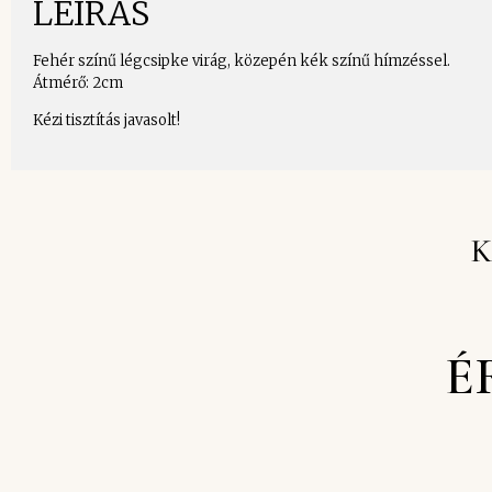
LEÍRÁS
Fehér színű légcsipke virág, közepén kék színű hímzéssel.
Átmérő: 2cm
Kézi tisztítás javasolt!
K
É