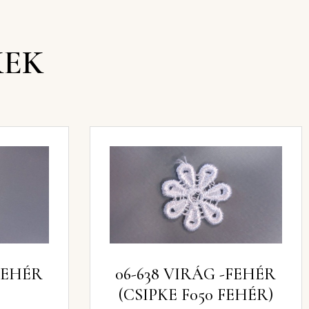
KEK
G -FEHÉR
06-638 VIRÁG -FEHÉR
(CSIPKE F050 FEHÉR)