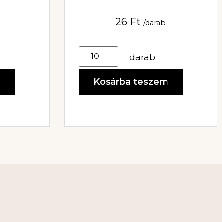
26
Ft
/darab
darab
m
Kosárba teszem