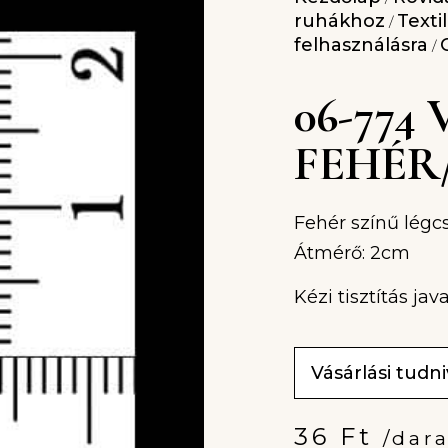
ruhákhoz
Texti
/
felhasználásra
/
06-774
FEHÉR
Fehér színű légc
Átmérő: 2cm
Kézi tisztítás java
Vásárlási tudn
36
Ft
/dar