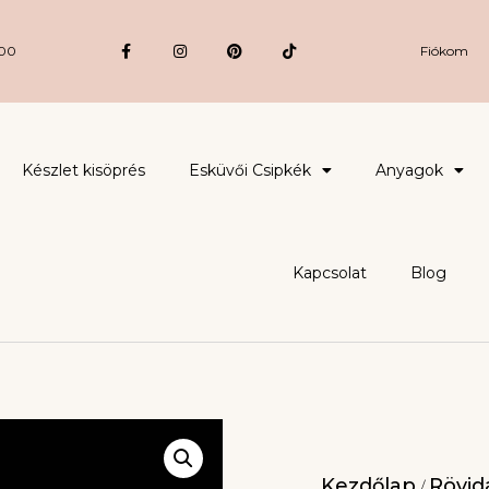
:00
Fiókom
Készlet kisöprés
Esküvői Csipkék
Anyagok
Kapcsolat
Blog
Kezdőlap
Rövidá
/