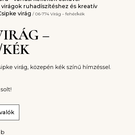
l virágok ruhadíszítéshez és kreatív
Csipke virág
/ 06-774 Virág – fehér/kék
 VIRÁG –
/KÉK
sipke virág, közepén kék színű hímzéssel.
solt!
ivalók
ab