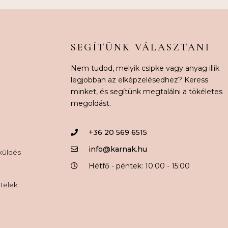
SEGÍTÜNK VÁLASZTANI
Nem tudod, melyik csipke vagy anyag illik
legjobban az elképzelésedhez? Keress
minket, és segítünk megtalálni a tökéletes
megoldást.
+36 20 569 6515
info@karnak.hu
aküldés
Hétfő - péntek: 10:00 - 15:00
ételek