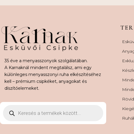
TE
Esküv
Anya
35 éve a menyasszonyok szolgálatában.
Exklu
A Karnaknál mindent megtalálsz, ami egy
Készl
különleges menyasszonyi ruha elkészítéséhez
Minde
kell – prémium csipkéket, anyagokat és
díszítőelemeket.
Minde
Rövid
Kiegé
Ruhá