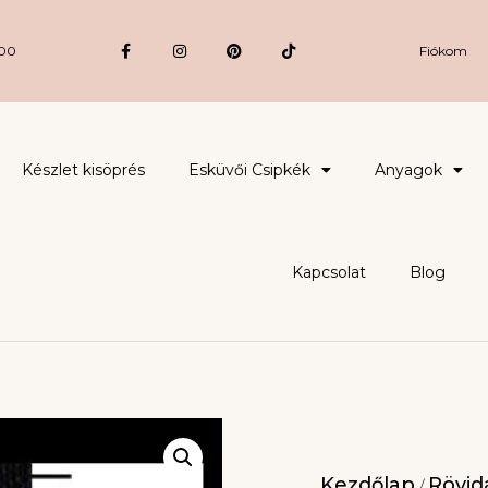
:00
Fiókom
Készlet kisöprés
Esküvői Csipkék
Anyagok
Kapcsolat
Blog
Kezdőlap
Rövidá
/