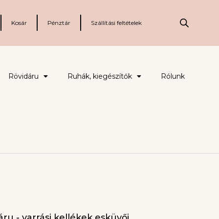
Kosár
Pénztár
Szállítási feltételek
Rövidáru
Ruhák, kiegészítők
Rólunk
ru - varrási kellékek esküvői