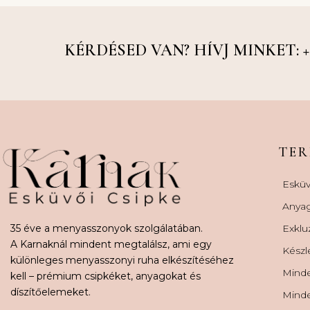
KÉRDÉSED VAN? HÍVJ MINKET: +36
TE
Esküv
Anya
35 éve a menyasszonyok szolgálatában.
Exklu
A Karnaknál mindent megtalálsz, ami egy
Készl
különleges menyasszonyi ruha elkészítéséhez
Minde
kell – prémium csipkéket, anyagokat és
díszítőelemeket.
Minde