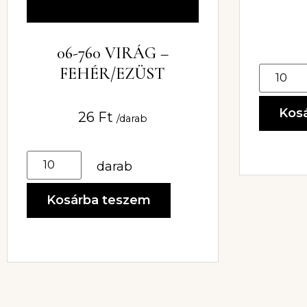
06-760 VIRÁG –
FEHÉR/EZÜST
Kos
26
Ft
/darab
darab
Kosárba teszem