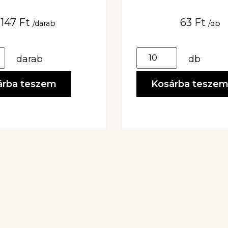
147
Ft
63
Ft
/darab
/db
darab
db
árba teszem
Kosárba tesze