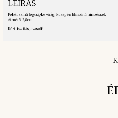
LEÍRÁS
Fehér színű légcsipke virág, közepén lila színű hímzéssel.
Átmérő: 2,8cm
Kézi tisztítás javasolt!
K
É