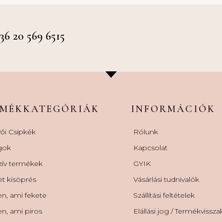
 20 569 6515
RMÉKKATEGÓRIÁK
INFORMÁCIÓK
ői Csipkék
Rólunk
gok
Kapcsolat
zív termékek
GYIK
et kisöprés
Vásárlási tudnivalók
n, ami fekete
Szállítási feltételek
n, ami piros
Elállási jog / Termékvissz