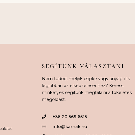
SEGÍTÜNK VÁLASZTANI
Nem tudod, melyik csipke vagy anyag illik
legjobban az elképzelésedhez? Keress
minket, és segítünk megtalálni a tökéletes
megoldást.
+36 20 569 6515
info@karnak.hu
aküldés