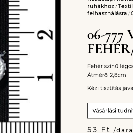
ruhákhoz
Texti
/
felhasználásra
/
06-777
FEHÉR
Fehér színű légcs
Átmérő: 2,8cm
Kézi tisztítás java
Vásárlási tudn
53
Ft
/dar