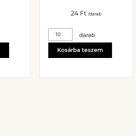
24
Ft
/darab
darab
m
Kosárba teszem