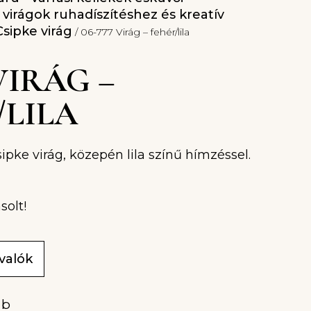
l virágok ruhadíszítéshez és kreatív
Csipke virág
/ 06-777 Virág – fehér/lila
 VIRÁG –
/LILA
ipke virág, közepén lila színű hímzéssel.
solt!
ivalók
ab