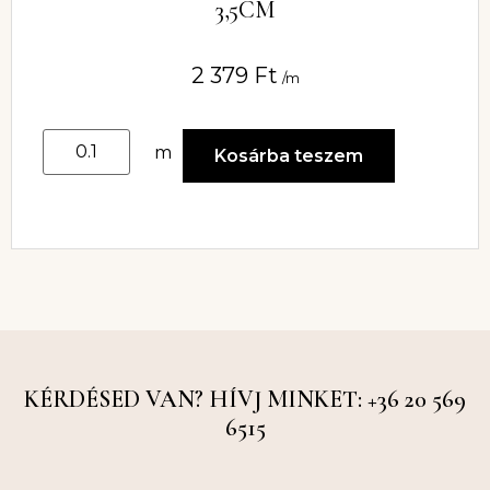
3,5CM
2 379
Ft
/m
m
Kosárba teszem
KÉRDÉSED VAN? HÍVJ MINKET: +36 20 569
6515