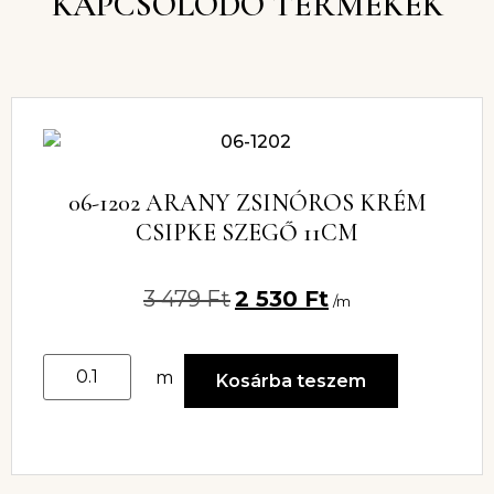
KAPCSOLÓDÓ TERMÉKEK
06-1202 ARANY ZSINÓROS KRÉM
CSIPKE SZEGŐ 11CM
3 479
Ft
2 530
Ft
/m
m
Kosárba teszem