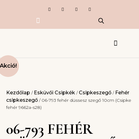
Exkluzív termékek
Készlet kisöprés
Esküvői Csipkék
Ruhák, kiegészítők
Akció!
Kezdőlap
Esküvői Csipkék
Csipkeszegő
Fehér
/
/
/
csipkeszegő
/ 06-793 fehér düssesz szegő 10cm (Csipke
fehér 9662a-s28)
06-793 FEHÉR