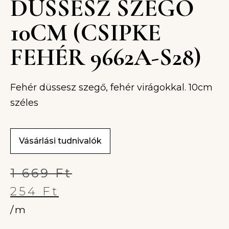
DÜSSESZ SZEGŐ
10CM (CSIPKE
FEHÉR 9662A-S28)
Fehér düssesz szegő, fehér virágokkal. 10cm
széles
Vásárlási tudnivalók
1 669
Ft
254
Ft
/m