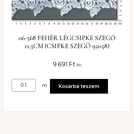
06-568 FEHÉR LÉGCSIPKE SZEGŐ
11,5CM (CSIPKE SZEGÖ 92058)
9 691
Ft
/m
m
Kosárba teszem