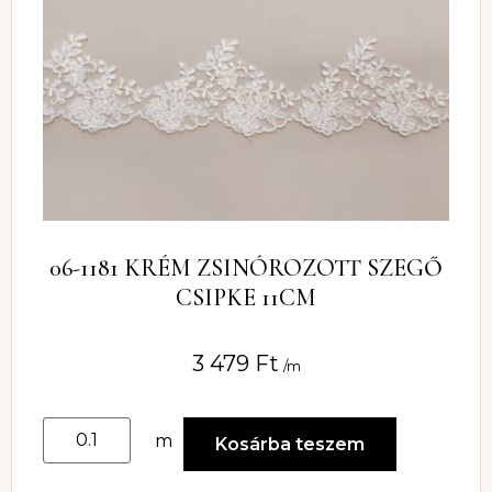
06-1181 KRÉM ZSINÓROZOTT SZEGŐ
CSIPKE 11CM
3 479
Ft
/m
m
Kosárba teszem