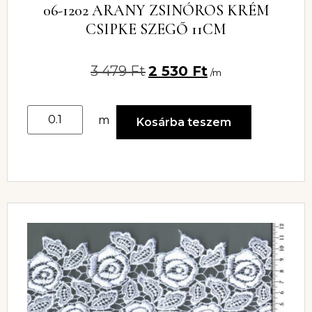
06-1202 ARANY ZSINÓROS KRÉM
CSIPKE SZEGŐ 11CM
3 479
Ft
2 530
Ft
/m
m
Kosárba teszem