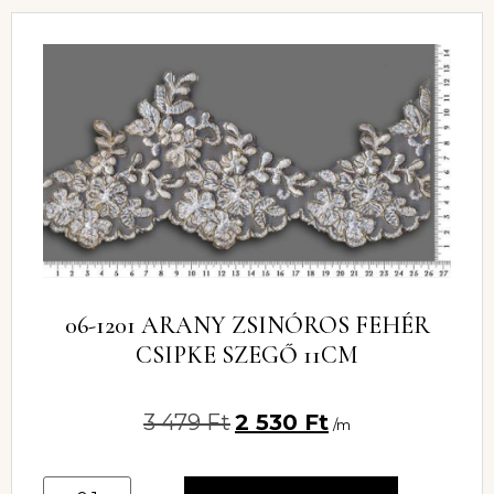
06-1201 ARANY ZSINÓROS FEHÉR
CSIPKE SZEGŐ 11CM
3 479
Ft
2 530
Ft
/m