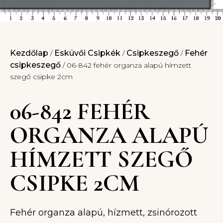
Kezdőlap
Esküvői Csipkék
Csipkeszegő
Fehér
/
/
/
csipkeszegő
/ 06-842 fehér organza alapú hímzett
szegő csipke 2cm
06-842 FEHÉR
ORGANZA ALAPÚ
HÍMZETT SZEGŐ
CSIPKE 2CM
Fehér organza alapú, hízmett, zsinórozott