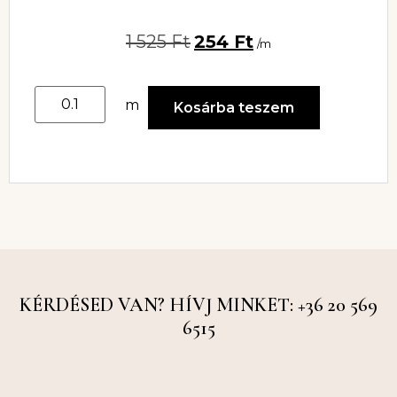
1 525
Ft
254
Ft
/m
m
Kosárba teszem
KÉRDÉSED VAN? HÍVJ MINKET: +36 20 569
6515