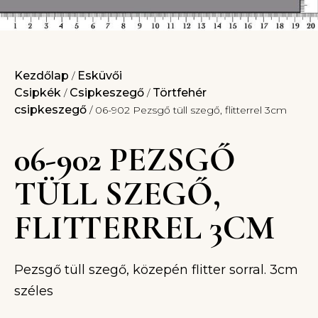
Kezdőlap
Esküvői
/
Csipkék
Csipkeszegő
Törtfehér
/
/
csipkeszegő
/ 06-902 Pezsgő tüll szegő, flitterrel 3cm
06-902 PEZSGŐ
TÜLL SZEGŐ,
FLITTERREL 3CM
Pezsgő tüll szegő, közepén flitter sorral. 3cm
széles