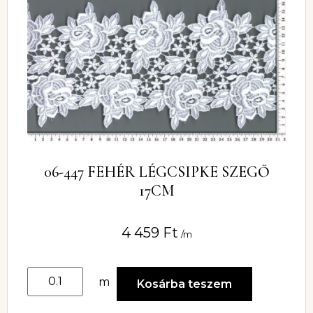
06-447 FEHÉR LÉGCSIPKE SZEGŐ
17CM
4 459
Ft
/m
m
Kosárba teszem