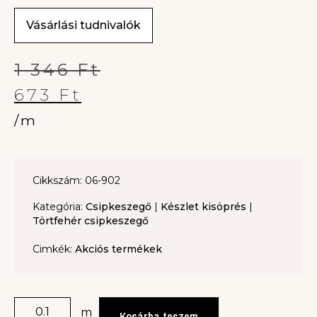
Vásárlási tudnivalók
1 346
Ft
673
Ft
/m
Cikkszám: 06-902
Kategória:
Csipkeszegő
|
Készlet kisöprés
|
Törtfehér csipkeszegő
Cimkék:
Akciós termékek
m
Kosárba teszem