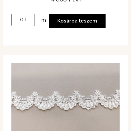
/m
m
Kosárba teszem