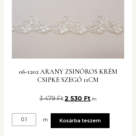
06-1202 ARANY ZSINÓROS KRÉM
CSIPKE SZEGŐ 11CM
3 479
Ft
2 530
Ft
/m
m
Kosárba teszem