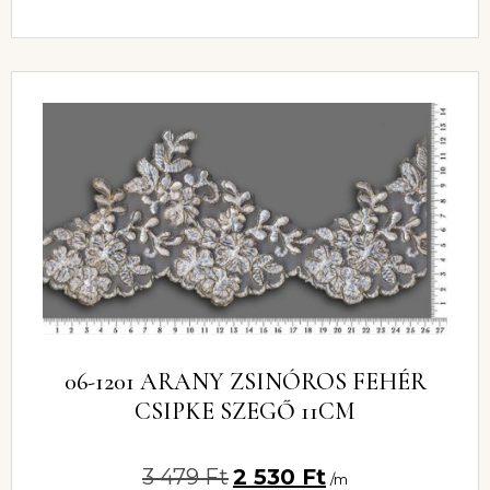
06-1201 ARANY ZSINÓROS FEHÉR
CSIPKE SZEGŐ 11CM
3 479
Ft
2 530
Ft
/m