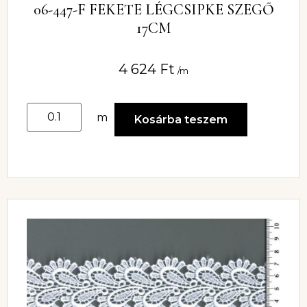
06-447-F FEKETE LÉGCSIPKE SZEGŐ
17CM
4 624
Ft
/m
m
Kosárba teszem