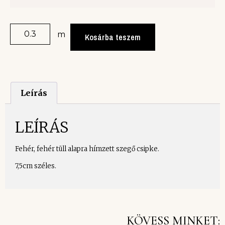
m
Kosárba teszem
Leírás
LEÍRÁS
Fehér, fehér tüll alapra hímzett szegő csipke.
7,5cm széles.
KÖVESS MINKET: