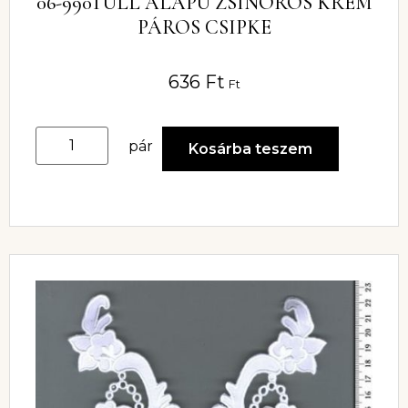
06-990TÜLL ALAPÚ ZSINÓROS KRÉM
PÁROS CSIPKE
636
Ft
Ft
pár
Kosárba teszem