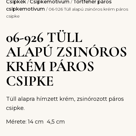
Csipkék
Csipkemotívum
Törtfehér páros
/
/
csipkemotívum
/ 06-926 Tüll alapú zsinóros krém páros
csipke
06-926 TÜLL
ALAPÚ ZSINÓROS
KRÉM PÁROS
CSIPKE
Tüll alapra hímzett krém, zsinórozott páros
csipke.
Mérete: 14 cm 4,5 cm