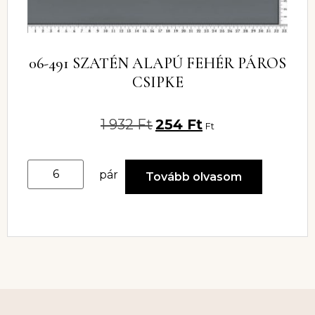
06-491 SZATÉN ALAPÚ FEHÉR PÁROS
CSIPKE
1 932
Ft
254
Ft
Ft
pár
Tovább olvasom