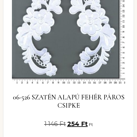
06-526 SZATÉN ALAPÚ FEHÉR PÁROS
CSIPKE
1 146
Ft
254
Ft
Ft