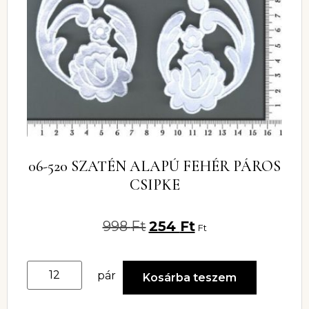
06-520 SZATÉN ALAPÚ FEHÉR PÁROS
CSIPKE
998
Ft
254
Ft
Ft
pár
Kosárba teszem