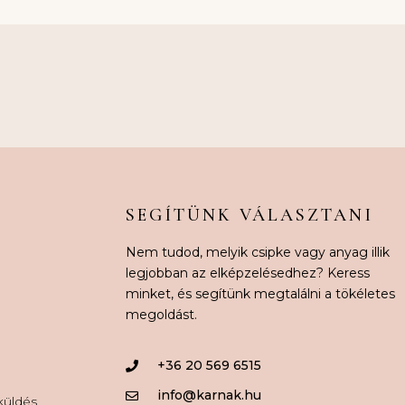
SEGÍTÜNK VÁLASZTANI
Nem tudod, melyik csipke vagy anyag illik
legjobban az elképzelésedhez? Keress
minket, és segítünk megtalálni a tökéletes
megoldást.
+36 20 569 6515
info@karnak.hu
aküldés