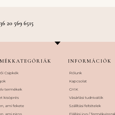
 20 569 6515
RMÉKKATEGÓRIÁK
INFORMÁCIÓK
ői Csipkék
Rólunk
gok
Kapcsolat
zív termékek
GYIK
et kisöprés
Vásárlási tudnivalók
n, ami fekete
Szállítási feltételek
n, ami piros
Elállási jog / Termékvissz