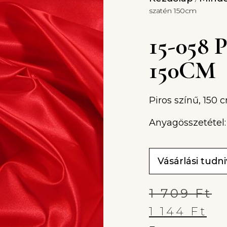
szatén 150cm
15-058
150CM
Piros színű, 150 
Anyagösszetétel:
Vásárlási tudn
1 709
Ft
1 144
Ft