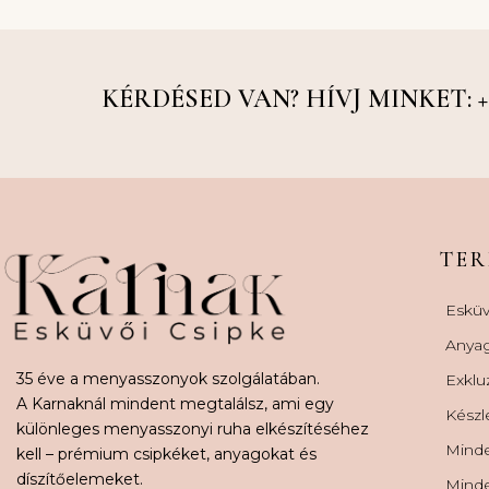
KÉRDÉSED VAN? HÍVJ MINKET: +36
TE
Esküv
Anya
35 éve a menyasszonyok szolgálatában.
Exklu
A Karnaknál mindent megtalálsz, ami egy
Készl
különleges menyasszonyi ruha elkészítéséhez
Minde
kell – prémium csipkéket, anyagokat és
díszítőelemeket.
Minde