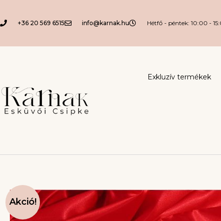
+36 20 569 6515
info@karnak.hu
Hétfő - péntek: 10:00 - 15
Exkluzív termékek
Akció!