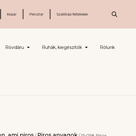
Kosár
Pénztár
Szállítási feltételek
Rövidáru
Ruhák, kiegészítők
Rólunk
n, ami piros
Piros anyagok
/
/ 15-058 Piros