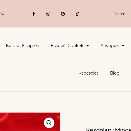
:00
Fiókom
Készlet kisöprés
Esküvői Csipkék
Anyagok
Kapcsolat
Blog
Kezdőlap
Minde
/