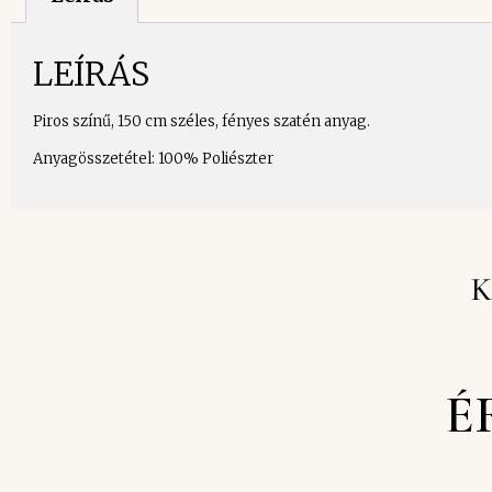
LEÍRÁS
Piros színű, 150 cm széles, fényes szatén anyag.
Anyagösszetétel: 100% Poliészter
K
É