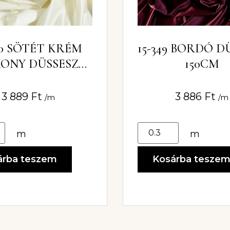
50 SÖTÉT KRÉM
15-349 BORDÓ D
ONY DÜSSESZ
150CM
150CM
3 889
Ft
3 886
Ft
/m
/m
m
m
árba teszem
Kosárba tesze