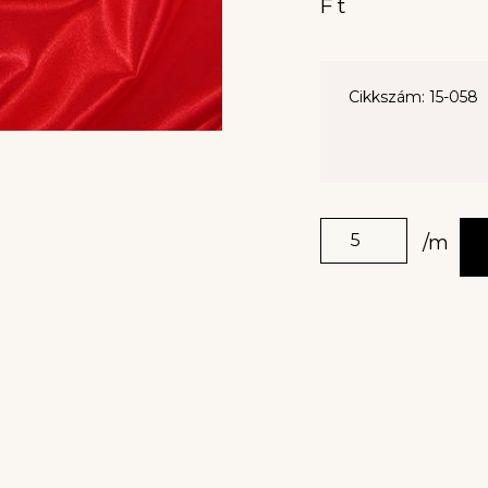
Ft
Cikkszám: 15-058
/m