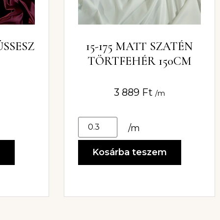
ÜSSESZ
15-175 MATT SZATÉN
TÖRTFEHÉR 150CM
3 889
Ft
/m
/m
m
Kosárba teszem