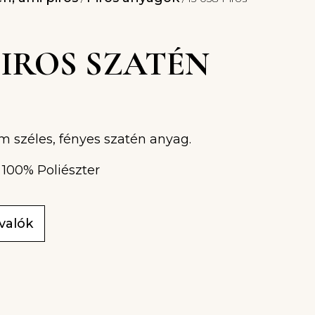
 PIROS SZATÉN
cm széles, fényes szatén anyag.
 100% Poliészter
ivalók