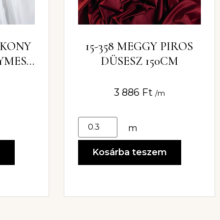
VÉKONY
15-358 MEGGY PIROS
LYMES
DÜSESZ 150CM
VŐI
3 886
Ft
/m
m
m
Kosárba teszem