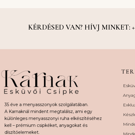
KÉRDÉSED VAN? HÍVJ MINKET: +36
TE
Esküv
Anya
35 éve a menyasszonyok szolgálatában.
Exklu
A Karnaknál mindent megtalálsz, ami egy
Készl
különleges menyasszonyi ruha elkészítéséhez
Minde
kell – prémium csipkéket, anyagokat és
díszítőelemeket.
Minde