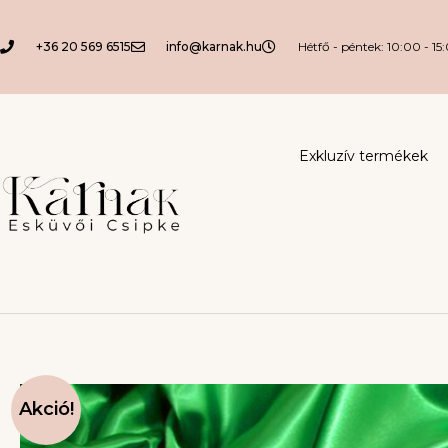
+36 20 569 6515
info@karnak.hu
Hétfő - péntek: 10:00 - 15
Exkluzív termékek
Akció!