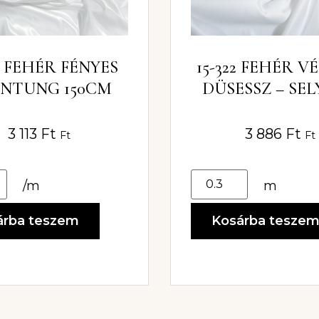
14 FEHÉR FÉNYES
15-322 FEHÉR 
NTUNG 150CM
DÜSESSZ – SE
FÉNYŰ ESKÜ
ANYAG
3 113
Ft
3 886
Ft
Ft
Ft
/m
m
árba teszem
Kosárba tesze