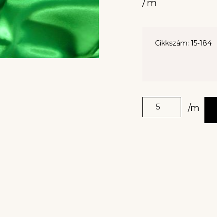
/m
Cikkszám: 15-184
/m