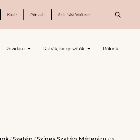
Kosár
Pénztár
Szállítási feltételek
Rövidáru
Ruhák, kiegészítők
Rólunk
gok
Szatén
Színes Szatén Méteráru
/
/
/ 15-