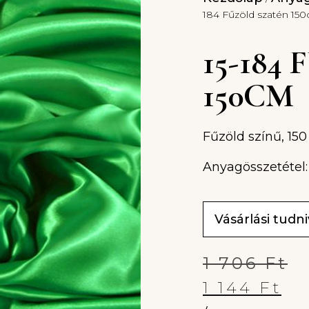
184 Fűzöld szatén 15
15-184
150CM
Fűzöld színű, 150
Anyagösszetétel:
Vásárlási tudn
1 706
Ft
1 144
Ft