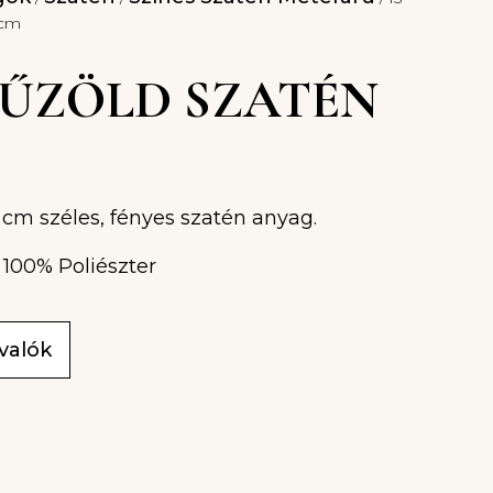
0cm
 FŰZÖLD SZATÉN
 cm széles, fényes szatén anyag.
 100% Poliészter
ivalók