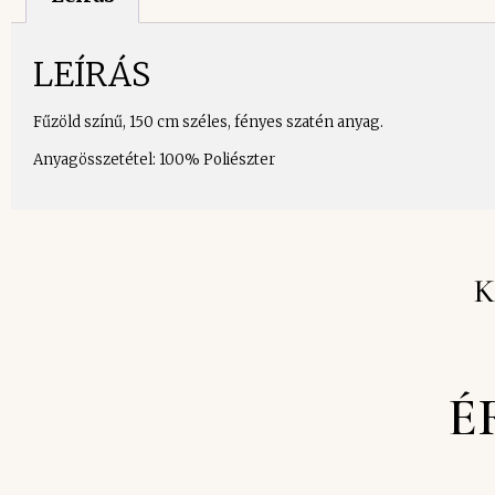
LEÍRÁS
Fűzöld színű, 150 cm széles, fényes szatén anyag.
Anyagösszetétel: 100% Poliészter
K
É