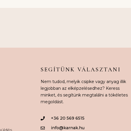
SEGÍTÜNK VÁLASZTANI
Nem tudod, melyik csipke vagy anyag illik
legjobban az elképzelésedhez? Keress
minket, és segítünk megtalálni a tökéletes
megoldást.
+36 20 569 6515
info@karnak.hu
aküldés