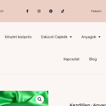
:00
Fiókom
Készlet kisöprés
Esküvői Csipkék
Anyagok
Kapcsolat
Blog
Kezdőlap
Anya
/