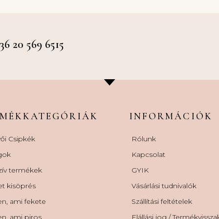
 20 569 6515
RMÉKKATEGÓRIÁK
INFORMÁCIÓK
ői Csipkék
Rólunk
gok
Kapcsolat
zív termékek
GYIK
et kisöprés
Vásárlási tudnivalók
n, ami fekete
Szállítási feltételek
n, ami piros
Elállási jog / Termékvissz