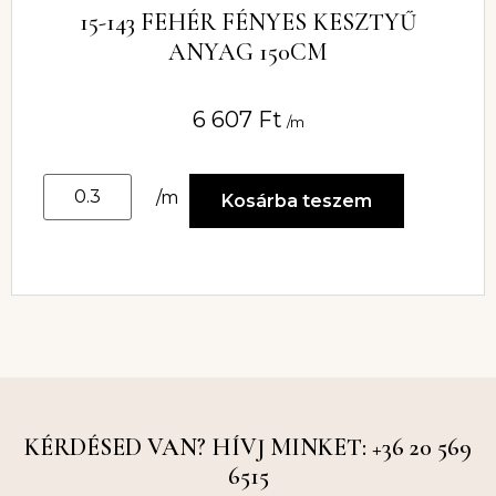
15-143 FEHÉR FÉNYES KESZTYŰ
ANYAG 150CM
6 607
Ft
/m
/m
Kosárba teszem
KÉRDÉSED VAN? HÍVJ MINKET: +36 20 569
6515