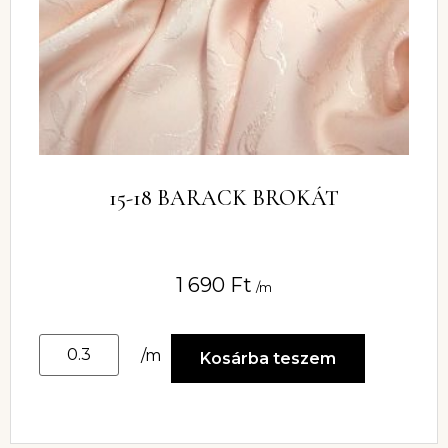
15-18 BARACK BROKÁT
1 690
Ft
/m
/m
Kosárba teszem