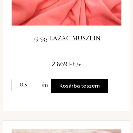
15-533 LAZAC MUSZLIN
2 669
Ft
/m
/m
Kosárba teszem