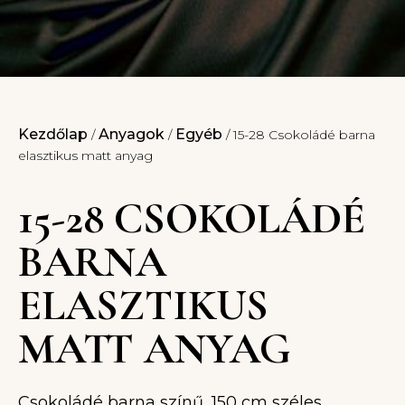
Kezdőlap
Anyagok
Egyéb
/
/
/ 15-28 Csokoládé barna
elasztikus matt anyag
15-28 CSOKOLÁDÉ
BARNA
ELASZTIKUS
MATT ANYAG
Csokoládé barna színű, 150 cm széles,