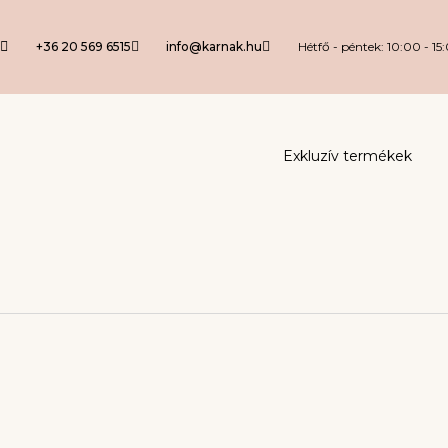
+36 20 569 6515
info@karnak.hu
Hétfő - péntek: 10:00 - 15
Exkluzív termékek