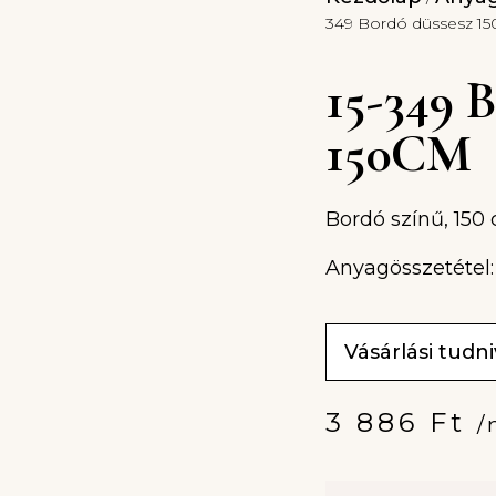
349 Bordó düssesz 1
15-349
150CM
Bordó színű, 150 
Anyagösszetétel:
Vásárlási tudn
3 886
Ft
/