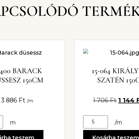
PCSOLÓDÓ TERMÉ
-400 BARACK
15-064 KIRÁL
SSESZ 150CM
SZATÉN 150
3 886
Ft
1 706
Ft
1 144
/m
m
/m
árba teszem
Kosárba tesze