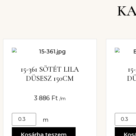
KA
15-361 SÖTÉT LILA
15
DÜSESZ 150CM
DÜ
3 886
Ft
/m
m
Kosárba teszem
Kos