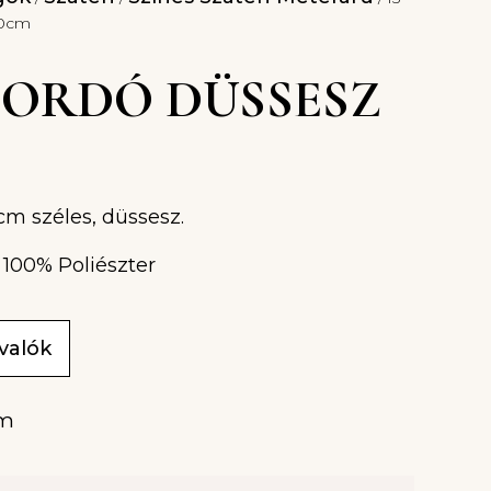
50cm
 BORDÓ DÜSSESZ
cm széles, düssesz.
 100% Poliészter
ivalók
m