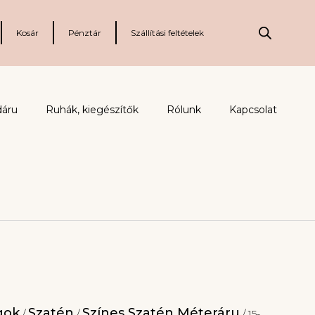
Kosár
Pénztár
Szállítási feltételek
dáru
Ruhák, kiegészítők
Rólunk
Kapcsolat
gok
Szatén
Színes Szatén Méteráru
/
/
/ 15-