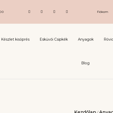
:00
Fiókom
Készlet kisöprés
Esküvői Csipkék
Anyagok
Rövi
Blog
Kezdőlap
Anya
/