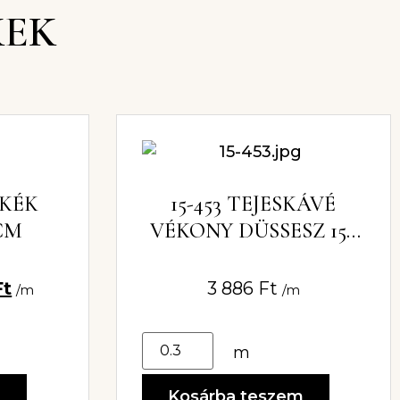
KEK
YKÉK
15-453 TEJESKÁVÉ
CM
VÉKONY DÜSSESZ 150
CM
Ft
3 886
Ft
/m
/m
m
m
Kosárba teszem