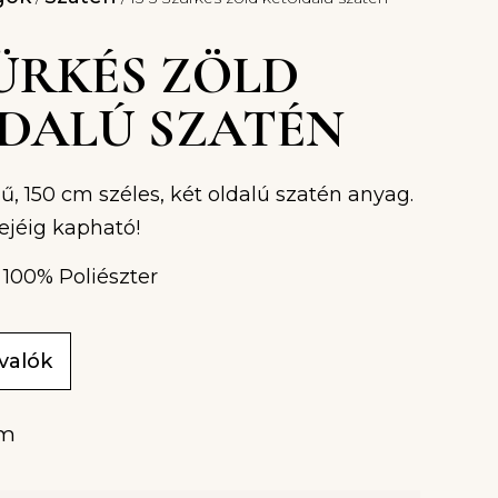
ZÜRKÉS ZÖLD
DALÚ SZATÉN
ű, 150 cm széles, két oldalú szatén anyag.
ejéig kapható!
 100% Poliészter
ivalók
/m