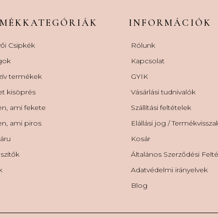
RMÉKKATEGÓRIÁK
INFORMÁCIÓK
ői Csipkék
Rólunk
gok
Kapcsolat
zív termékek
GYIK
et kisöprés
Vásárlási tudnivalók
n, ami fekete
Szállítási feltételek
n, ami piros
Elállási jog / Termékvissz
áru
Kosár
szítők
Általános Szerződési Felt
k
Adatvédelmi irányelvek
Blog