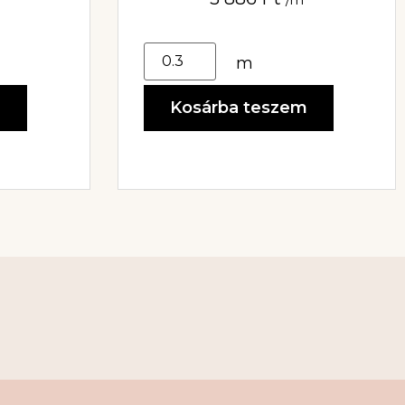
m
m
Kosárba teszem