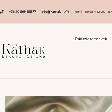
+36 20 569 6515
info@karnak.hu
Hétfő - péntek: 10:00 - 15
Exkluzív termékek