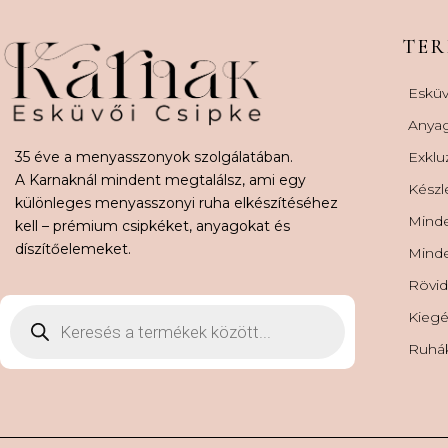
TE
Esküv
Anya
35 éve a menyasszonyok szolgálatában.
Exklu
A Karnaknál mindent megtalálsz, ami egy
Készl
különleges menyasszonyi ruha elkészítéséhez
Minde
kell – prémium csipkéket, anyagokat és
díszítőelemeket.
Minde
Rövid
Kiegé
Ruhá