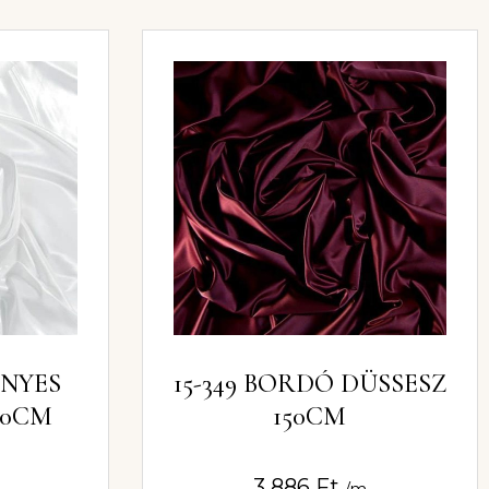
ÉNYES
15-349 BORDÓ DÜSSESZ
50CM
150CM
3 886
Ft
/m