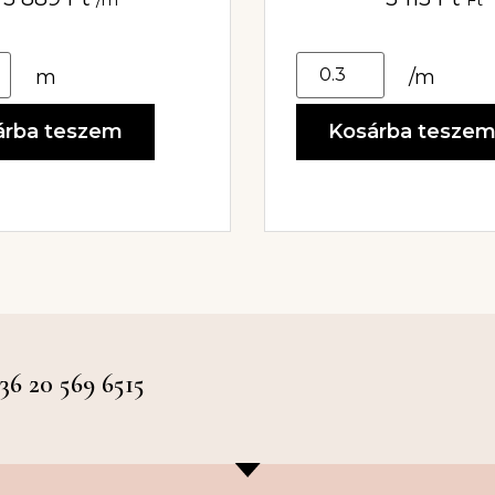
m
/m
árba teszem
Kosárba tesze
 20 569 6515