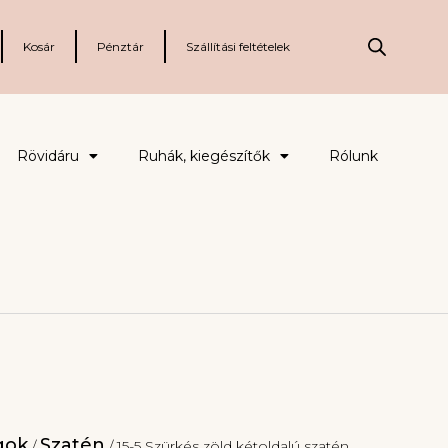
Kosár
Pénztár
Szállítási feltételek
Rövidáru
Ruhák, kiegészítők
Rólunk
gok
Szatén
/
/ 15-5 Szürkés zöld kétoldalú szatén