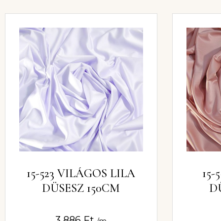
15-523 VILÁGOS LILA
15-
DÜSESZ 150CM
D
3 886
Ft
/m