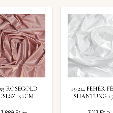
555 ROSEGOLD
15-214 FEHÉR F
ÜSESZ 150CM
SHANTUNG 1
3 889
Ft
3 113
Ft
/m
Ft