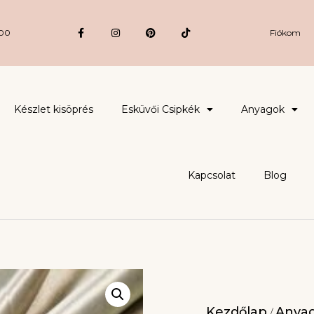
:00
Fiókom
Készlet kisöprés
Esküvői Csipkék
Anyagok
Kapcsolat
Blog
Kezdőlap
Anya
/