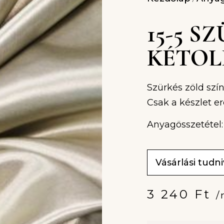
15-5 S
KÉTOL
Szürkés zöld szín
Csak a készlet er
Anyagösszetétel:
Vásárlási tudn
3 240
Ft