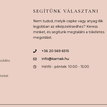
SEGÍTÜNK VÁLASZTANI
Nem tudod, melyik csipke vagy anyag illik
legjobban az elképzelésedhez? Keress
minket, és segítünk megtalálni a tökéletes
megoldást.
+36 20 569 6515
info@karnak.hu
aküldés
Hétfő - péntek: 10:00 - 15:00
ételek