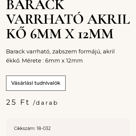
BARACK
VARRHATÓ AKRIL
KŐ 6MM X 12MM
Barack varrható, zabszem formájú, akril
ékkő. Mérete : 6mm x 12mm
Vásárlási tudnivalók
25
Ft
/darab
Cikkszám: 18-032