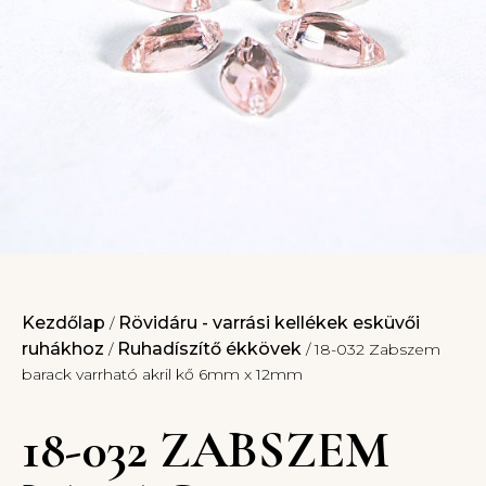
Kezdőlap
Rövidáru - varrási kellékek esküvői
/
ruhákhoz
Ruhadíszítő ékkövek
/
/ 18-032 Zabszem
barack varrható akril kő 6mm x 12mm
18-032 ZABSZEM