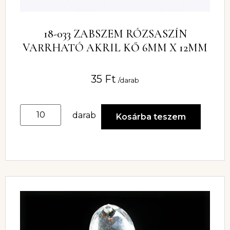
18-033 ZABSZEM RÓZSASZÍN
VARRHATÓ AKRIL KŐ 6MM X 12MM
35
Ft
/darab
darab
Kosárba teszem