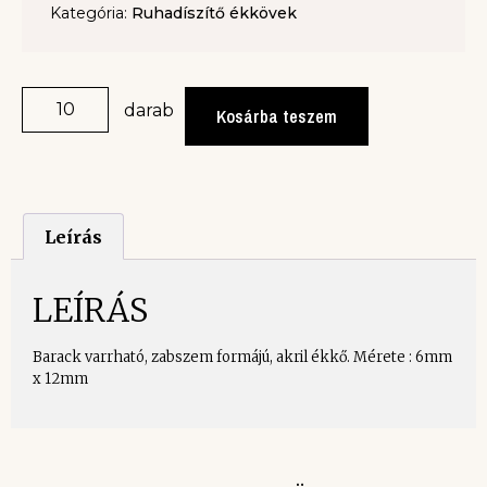
Kategória:
Ruhadíszítő ékkövek
darab
Kosárba teszem
Leírás
LEÍRÁS
Barack varrható, zabszem formájú, akril ékkő. Mérete : 6mm
x 12mm