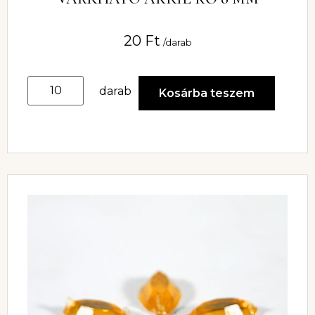
20
Ft
/darab
darab
Kosárba teszem