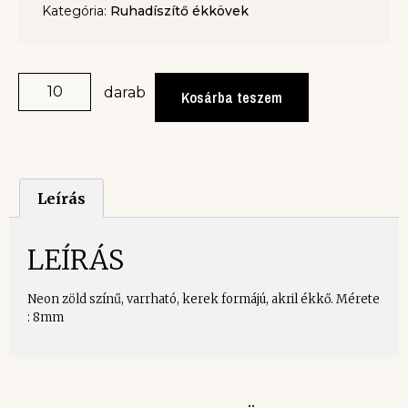
Kategória:
Ruhadíszítő ékkövek
darab
Kosárba teszem
Leírás
LEÍRÁS
Neon zöld színű, varrható, kerek formájú, akril ékkő. Mérete
: 8mm