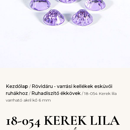
Kezdőlap
Rövidáru - varrási kellékek esküvői
/
ruhákhoz
Ruhadíszítő ékkövek
/
/ 18-054 Kerek lila
varrható akril kő 6 mm
18-054 KEREK LILA