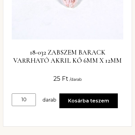
18-032 ZABSZEM BARACK
VARRHATÓ AKRIL KŐ 6MM X 12MM
25
Ft
/darab
darab
Kosárba teszem