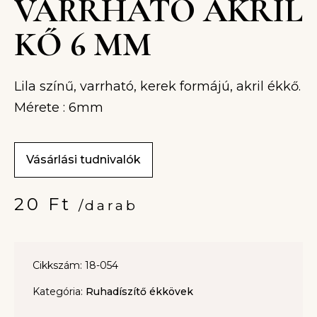
VARRHATÓ AKRIL
KŐ 6 MM
Lila színű, varrható, kerek formájú, akril ékkő.
Mérete : 6mm
Vásárlási tudnivalók
20
Ft
/darab
Cikkszám: 18-054
Kategória:
Ruhadíszítő ékkövek