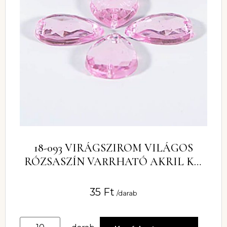
18-093 VIRÁGSZIROM VILÁGOS
RÓZSASZÍN VARRHATÓ AKRIL KŐ
13MM X 18MM
35
Ft
/darab