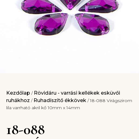
Kezdőlap
Rövidáru - varrási kellékek esküvői
/
ruhákhoz
Ruhadíszítő ékkövek
/
/ 18-088 Virágszirom
lila varrható akril kő 10mm x 14mm
18-088