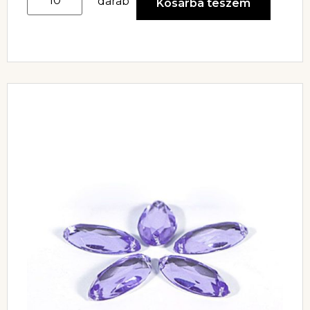
darab
Kosárba teszem