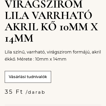
VIRÁGSZIROM
LILA VARRHATÓ
AKRIL KŐ 10MM X
14MM
Lila színű, varrható, virágszirom formájú, akril
ékkő. Mérete : 10mm x 14mm
Vásárlási tudnivalók
35
Ft
/darab