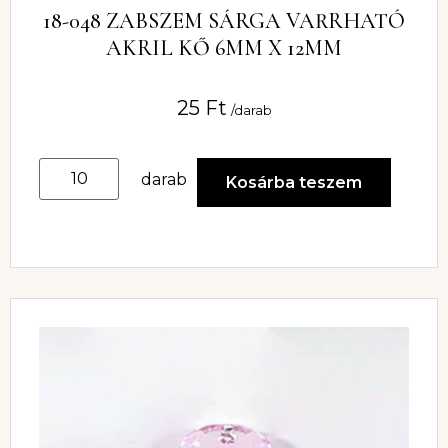
18-048 ZABSZEM SÁRGA VARRHATÓ
AKRIL KŐ 6MM X 12MM
25
Ft
/darab
darab
Kosárba teszem