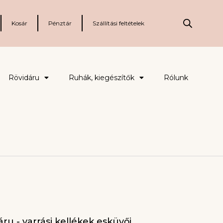
Kosár
Pénztár
Szállítási feltételek
Rövidáru
Ruhák, kiegészítők
Rólunk
ru - varrási kellékek esküvői