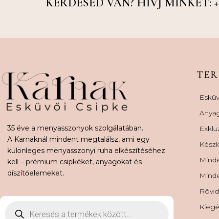
KÉRDÉSED VAN? HÍVJ MINKET: +36
TE
Esküv
Anya
35 éve a menyasszonyok szolgálatában.
Exklu
A Karnaknál mindent megtalálsz, ami egy
Készl
különleges menyasszonyi ruha elkészítéséhez
Minde
kell – prémium csipkéket, anyagokat és
díszítőelemeket.
Minde
Rövid
Kiegé