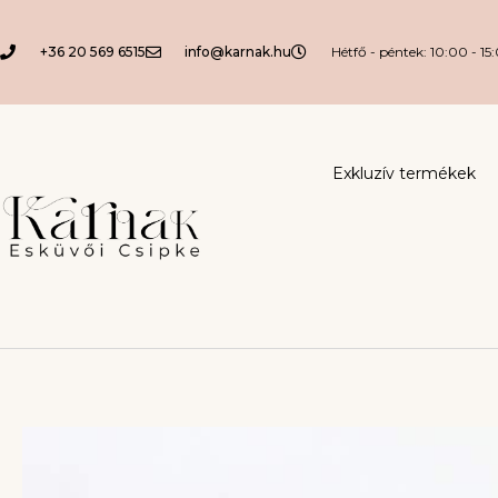
+36 20 569 6515
info@karnak.hu
Hétfő - péntek: 10:00 - 15
Exkluzív termékek