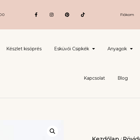
:00
Fiókom
Készlet kisöprés
Esküvői Csipkék
Anyagok
Kapcsolat
Blog
Kezdőlap
Rövidá
/