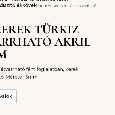
díszítő ékkövek
/ 18-108 Kerek türkiz kék varrható
 KEREK TÜRKIZ
ARRHATÓ AKRIL
M
 átvarrható fém foglalatban, kerek
kkő. Mérete : 5mm
ivalók
b