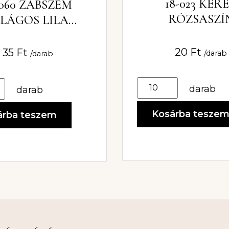
18-023 KER
-060 ZABSZEM
RÓZSASZÍ
ILÁGOS LILA
VARRHATÓ AKR
HATÓ AKRIL KŐ
8 MM
MM X 18MM
20
Ft
35
Ft
/darab
/darab
darab
darab
Kosárba tesze
árba teszem