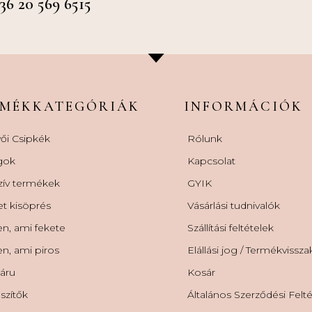
 20 569 6515
RMÉKKATEGÓRIÁK
INFORMÁCIÓK
ői Csipkék
Rólunk
gok
Kapcsolat
zív termékek
GYIK
et kisöprés
Vásárlási tudnivalók
n, ami fekete
Szállítási feltételek
n, ami piros
Elállási jog / Termékvissz
áru
Kosár
szítők
Általános Szerződési Felt