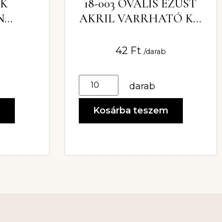
EK
18-003 OVÁLIS EZÜST
N
AKRIL VARRHATÓ KŐ
IL KŐ
16 MM X 33MM
42
Ft
/darab
darab
m
Kosárba teszem