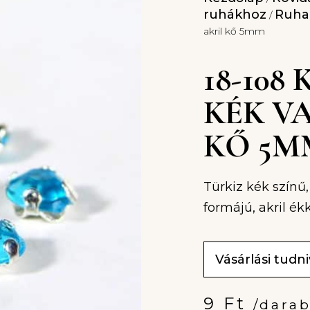
ruhákhoz
Ruha
/
akril kő 5mm
18-108
KÉK V
KŐ 5M
Türkiz kék színű,
formájú, akril é
Vásárlási tudn
9
Ft
/dara