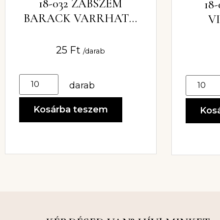
18-032 ZABSZEM
18
BARACK VARRHATÓ
V
AKRIL KŐ 6MM X
VARR
12MM
9
25
Ft
/darab
darab
Kosárba teszem
Kos