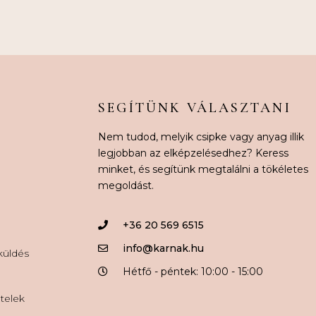
SEGÍTÜNK VÁLASZTANI
Nem tudod, melyik csipke vagy anyag illik
legjobban az elképzelésedhez? Keress
minket, és segítünk megtalálni a tökéletes
megoldást.
+36 20 569 6515
info@karnak.hu
aküldés
Hétfő - péntek: 10:00 - 15:00
ételek