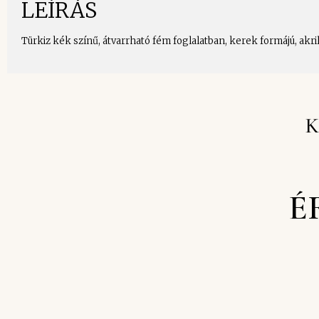
LEÍRÁS
Türkiz kék színű, átvarrható fém foglalatban, kerek formájú, akr
K
É