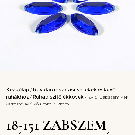
Kezdőlap
Rövidáru - varrási kellékek esküvői
/
ruhákhoz
Ruhadíszítő ékkövek
/
/ 18-151 Zabszem kék
varrható akril kő 6mm x 12mm
18-151 ZABSZEM