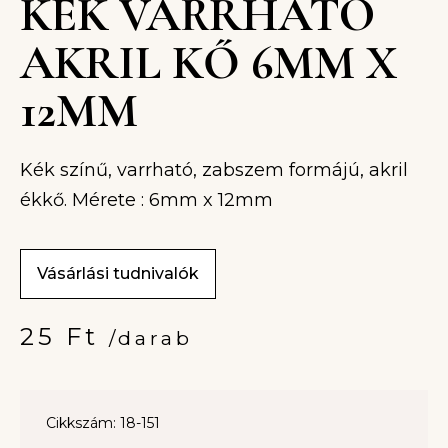
KÉK VARRHATÓ
AKRIL KŐ 6MM X
12MM
Kék színű, varrható, zabszem formájú, akril
ékkő. Mérete : 6mm x 12mm
Vásárlási tudnivalók
25
Ft
/darab
Cikkszám: 18-151