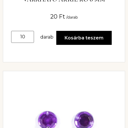
20
Ft
/darab
darab
Kosárba teszem