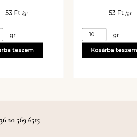
53
Ft
53
Ft
/gr
/gr
gr
gr
árba teszem
Kosárba tesze
 20 569 6515