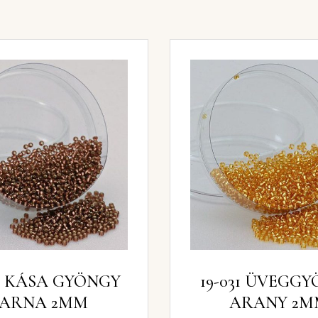
GY
19-031 ÜVEGG
BARNA 2MM
ARANY 2M