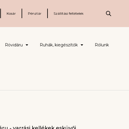
Kosár
Pénztár
Szállítási feltételek
Rövidáru
Ruhák, kiegészítők
Rólunk
ru - varrási kellékek esküvői