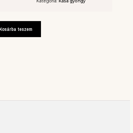
Kategória:
Kása gyöngy
Kosárba teszem