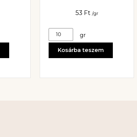
53
Ft
/gr
gr
m
Kosárba teszem