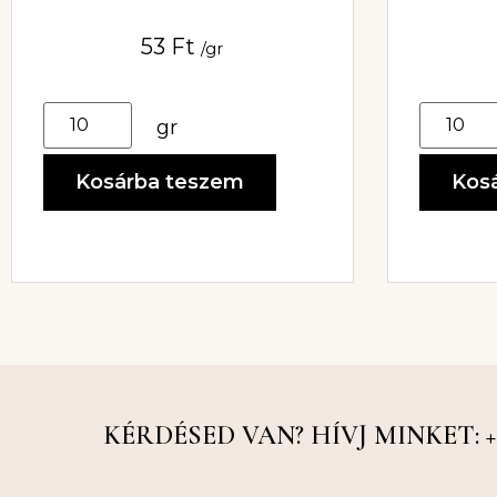
53
Ft
/gr
gr
Kosárba teszem
Kos
KÉRDÉSED VAN? HÍVJ MINKET: +36