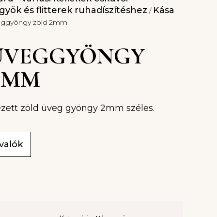
yök és flitterek ruhadíszítéshez
Kása
/
veggyöngy zöld 2mm
8 ÜVEGGYÖNGY
2MM
zett zöld üveg gyöngy 2mm széles.
ivalók