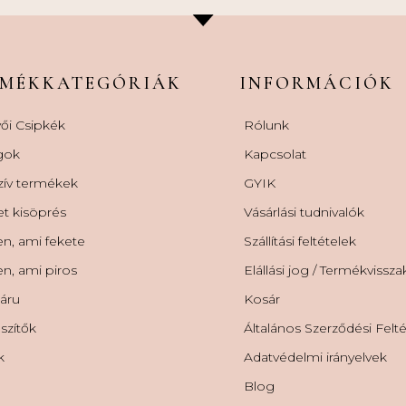
RMÉKKATEGÓRIÁK
INFORMÁCIÓK
ői Csipkék
Rólunk
gok
Kapcsolat
zív termékek
GYIK
et kisöprés
Vásárlási tudnivalók
n, ami fekete
Szállítási feltételek
n, ami piros
Elállási jog / Termékvissz
áru
Kosár
szítők
Általános Szerződési Felt
k
Adatvédelmi irányelvek
Blog