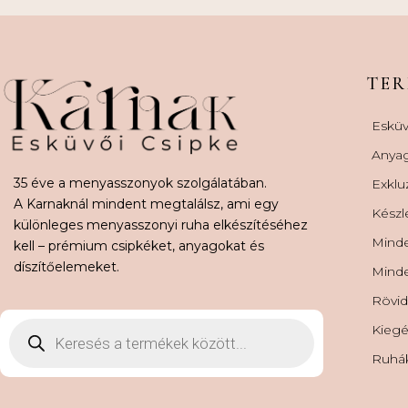
TE
Esküv
Anya
35 éve a menyasszonyok szolgálatában.
Exklu
A Karnaknál mindent megtalálsz, ami egy
Készl
különleges menyasszonyi ruha elkészítéséhez
Minde
kell – prémium csipkéket, anyagokat és
díszítőelemeket.
Minde
Rövid
Kiegé
Ruhá