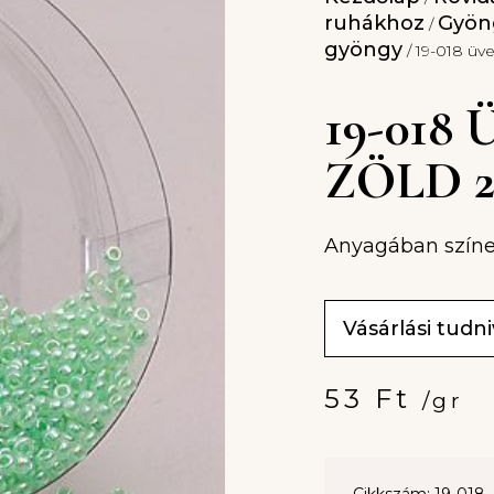
ruhákhoz
Gyöng
/
gyöngy
/ 19-018 ü
19-01
ZÖLD 
Anyagában színe
Vásárlási tudn
53
Ft
/gr
Cikkszám: 19-018