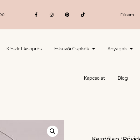
:00
Fiókom
Készlet kisöprés
Esküvői Csipkék
Anyagok
Kapcsolat
Blog
Kezdőlap
Rövidá
/