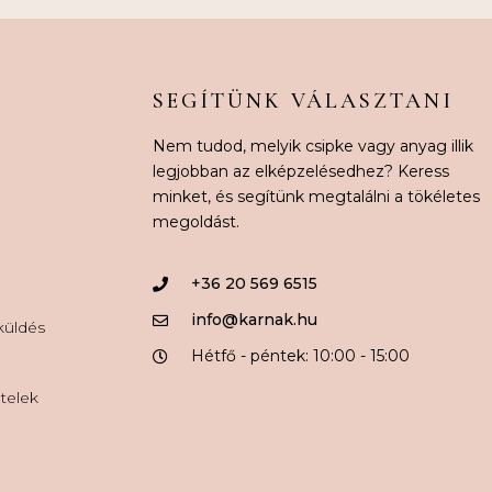
SEGÍTÜNK VÁLASZTANI
Nem tudod, melyik csipke vagy anyag illik
legjobban az elképzelésedhez? Keress
minket, és segítünk megtalálni a tökéletes
megoldást.
+36 20 569 6515
info@karnak.hu
aküldés
Hétfő - péntek: 10:00 - 15:00
ételek