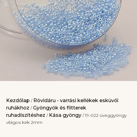
Kezdőlap
Rövidáru - varrási kellékek esküvői
/
ruhákhoz
Gyöngyök és flitterek
/
ruhadíszítéshez
Kása gyöngy
/
/ 19-022 üveggyöngy
világos kék 2mm