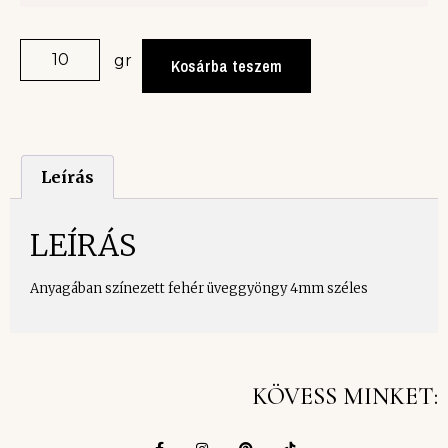
gr
Kosárba teszem
Leírás
LEÍRÁS
Anyagában színezett fehér üveggyöngy 4mm széles
KÖVESS MINKET: