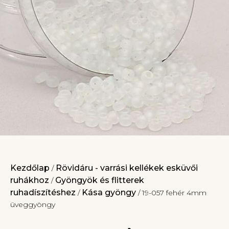
Kezdőlap
Rövidáru - varrási kellékek esküvői
/
ruhákhoz
Gyöngyök és flitterek
/
ruhadíszítéshez
Kása gyöngy
/
/ 19-057 fehér 4mm
üveggyöngy