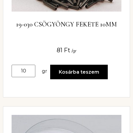
19-030 CSÖGYÖNGY FEKETE 10MM
81
Ft
/gr
gr
Kosárba teszem