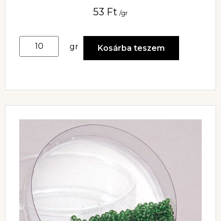
53
Ft
/gr
gr
Kosárba teszem