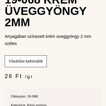
ÜVEGGYÖNGY
2MM
Anyagában színezett krém üveggyöngy 2 mm
széles
Vásárlási tudnivalók
26
Ft
/gr
Cikkszám: 19-068
Kategória:
Kása gyöngy