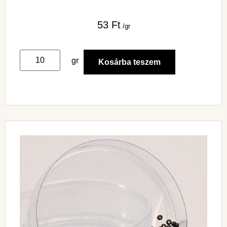
53
Ft
/gr
gr
Kosárba teszem