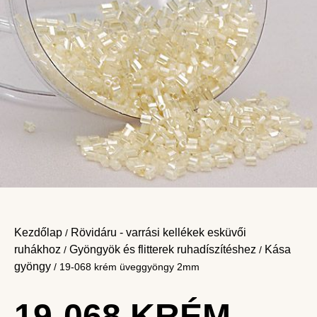
Kezdőlap
Rövidáru - varrási kellékek esküvői
/
ruhákhoz
Gyöngyök és flitterek ruhadíszítéshez
Kása
/
/
gyöngy
/ 19-068 krém üveggyöngy 2mm
19-068 KRÉM