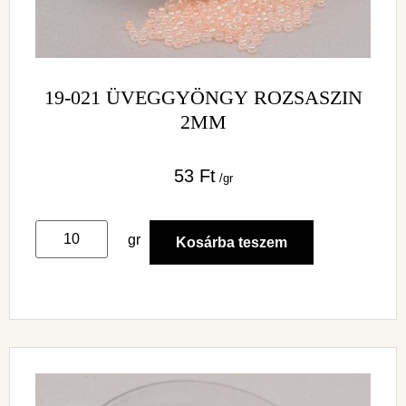
19-021 ÜVEGGYÖNGY ROZSASZIN
2MM
53
Ft
/gr
gr
Kosárba teszem